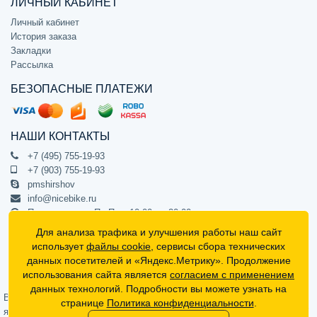
ЛИЧНЫЙ КАБИНЕТ
Личный кабинет
История заказа
Закладки
Рассылка
БЕЗОПАСНЫЕ ПЛАТЕЖИ
НАШИ КОНТАКТЫ
+7 (495) 755-19-93
+7 (903) 755-19-93
pmshirshov
info@nicebike.ru
Прием звонков Пн-Пт с 10:00 до 20:00
ПВЗ Пн-Пт с 10:00 до 20:00
Для анализа трафика и улучшения работы наш сайт
г. Москва, ул. Барклая 13с1
использует
файлы cookie
, сервисы сбора технических
подъезд 1, цокольный этаж, офис 1
данных посетителей и «Яндекс.Метрику». Продолжение
использования сайта является
согласием с применением
Официальный интернет-магазин NiceBike © 2012 - 2026
данных технологий. Подробности вы можете узнать на
Вся информация на сайте носит ознакомительный характер, не
странице
Политика конфиденциальности
.
является публичной офертой (определяемой положениями Статьи 437