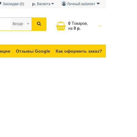
р.
Закладки (0)
Валюта
Личный кабинет
0
Tоваров,
Везде
на
0 р.
кции
Отзывы Google
Как оформить заказ?