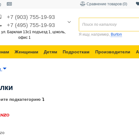
Сравнение товаров (0)
+7 (903) 755-19-93
+7 (495) 755-19-93
, ул. Барклая 13с1 подъезд 1, цоколь,
Я ищу, например,
Burton
офис 1
инам
Женщинам
Детям
Подросткам
Производители
А
и
лки
ите подкатегорию
zo