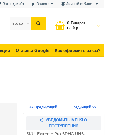
р.
Закладки (0)
Валюта
Личный кабинет
0
Tоваров,
Везде
на
0 р.
кции
Отзывы Google
Как оформить заказ?
<< Предыдущий
Следующий >>
УВЕДОМИТЬ МЕНЯ О
ПОСТУПЛЕНИИ
SKU:
Extreme Pro SDHC UHS-I