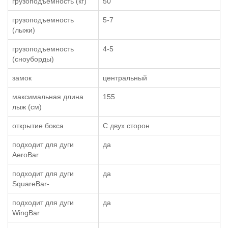
грузоподъемность (кг)
50
грузоподъемность
5-7
(лыжи)
грузоподъемность
4-5
(сноуборды)
замок
центральный
максимальная длина
155
лыж (см)
открытие бокса
С двух сторон
подходит для дуги
да
AeroBar
подходит для дуги
да
SquareBar-
подходит для дуги
да
WingBar