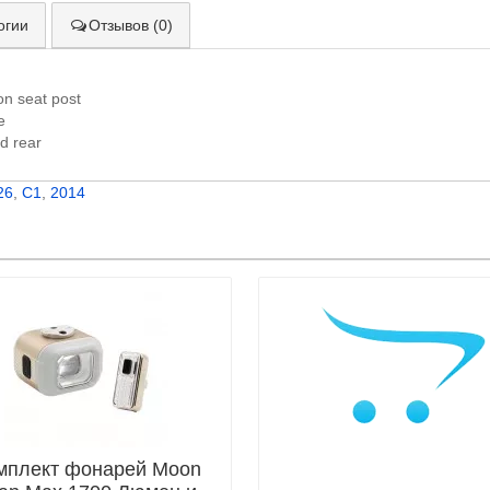
огии
Отзывов (0)
n seat post
e
d rear
26
,
C1
,
2014
мплект фонарей Moon