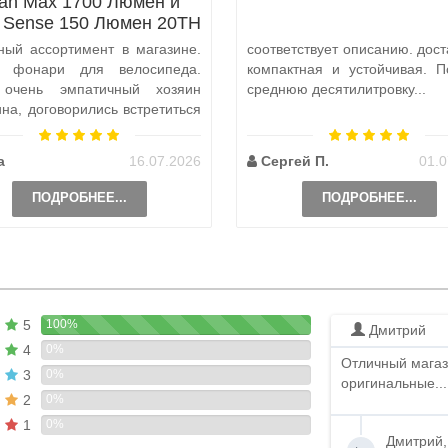
tan Max 1700 Люмен и
x Sense 150 Люмен 20TH
Anniversary Edition
ный ассортимент в магазине.
соответствует описанию. дост
а фонари для велосипеда.
компактная и устойчивая. П
 очень эмпатичный хозяин
среднюю десятилитровку...
ина, договорились встретиться
и, чтобы передать ..
а
16.07.2026
Сергей П.
01.0
ПОДРОБНЕЕ...
ПОДРОБНЕЕ...
5
100%
Дмитрий
4
0%
Отличный магаз
3
0%
оригинальные...
2
0%
1
0%
Дмитрий,