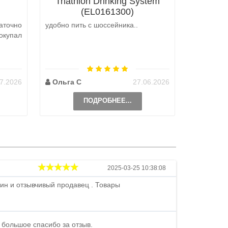
Triathlon Drinking System
(EL0161300)
аточно
удобно пить с шоссейника..
Не выкуп
окупал
аналоги 
претензий
на выбор
возможно 
7.2026
Ольга С
27.06.2026
Наталь
ПОДРОБНЕЕ...
Андрей
2025-03-25 10:38:08
ин и отзывчивый продавец . Товары
Петр , отличн
стоимости . В
быстро ...
 большое спасибо за отзыв.
Андрей