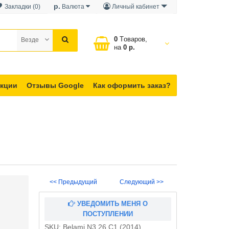
р.
Закладки (0)
Валюта
Личный кабинет
0
Tоваров,
Везде
на
0 р.
кции
Отзывы Google
Как оформить заказ?
<< Предыдущий
Следующий >>
УВЕДОМИТЬ МЕНЯ О
ПОСТУПЛЕНИИ
SKU:
Belami N3 26 C1 (2014)