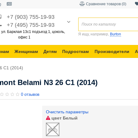
Сравнение товаров (0)
+7 (903) 755-19-93
+7 (495) 755-19-93
, ул. Барклая 13с1 подъезд 1, цоколь,
Я ищу, например,
Burton
офис 1
инам
Женщинам
Детям
Подросткам
Производители
А
6 C1 (2014)
nt Belami N3 26 C1 (2014)
0 отзывов
Очистить параметры
цвет
Белый