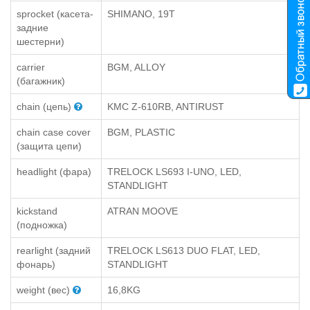
sprocket (касета-
SHIMANO, 19T
задние
шестерни)
carrier
BGM, ALLOY
(багажник)
chain (цепь)
KMC Z-610RB, ANTIRUST
chain case cover
BGM, PLASTIC
(защита цепи)
headlight (фара)
TRELOCK LS693 I-UNO, LED,
STANDLIGHT
kickstand
ATRAN MOOVE
(подножка)
rearlight (задний
TRELOCK LS613 DUO FLAT, LED,
фонарь)
STANDLIGHT
weight (вес)
16,8KG