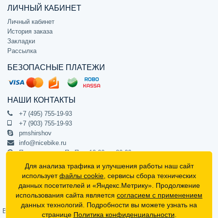
ЛИЧНЫЙ КАБИНЕТ
Личный кабинет
История заказа
Закладки
Рассылка
БЕЗОПАСНЫЕ ПЛАТЕЖИ
НАШИ КОНТАКТЫ
+7 (495) 755-19-93
+7 (903) 755-19-93
pmshirshov
info@nicebike.ru
Прием звонков Пн-Пт с 10:00 до 20:00
ПВЗ Пн-Пт с 10:00 до 20:00
Для анализа трафика и улучшения работы наш сайт
г. Москва, ул. Барклая 13с1
использует
файлы cookie
, сервисы сбора технических
подъезд 1, цокольный этаж, офис 1
данных посетителей и «Яндекс.Метрику». Продолжение
использования сайта является
согласием с применением
Официальный интернет-магазин NiceBike © 2012 - 2026
данных технологий. Подробности вы можете узнать на
Вся информация на сайте носит ознакомительный характер, не
странице
Политика конфиденциальности
.