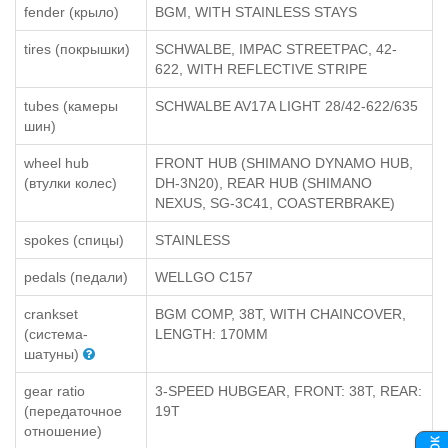
fender (крыло)
BGM, WITH STAINLESS STAYS
tires (покрышки)
SCHWALBE, IMPAC STREETPAC, 42-
622, WITH REFLECTIVE STRIPE
tubes (камеры
SCHWALBE AV17A LIGHT 28/42-622/635
шин)
wheel hub
FRONT HUB (SHIMANO DYNAMO HUB,
(втулки колес)
DH-3N20), REAR HUB (SHIMANO
NEXUS, SG-3C41, COASTERBRAKE)
spokes (спицы)
STAINLESS
pedals (педали)
WELLGO C157
crankset
BGM COMP, 38T, WITH CHAINCOVER,
(система-
LENGTH: 170MM
шатуны)
gear ratio
3-SPEED HUBGEAR, FRONT: 38T, REAR:
(передаточное
19T
отношение)