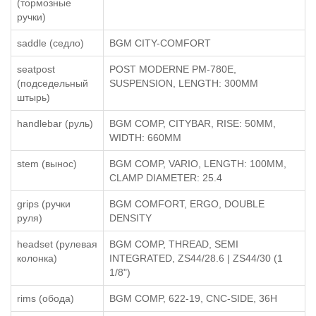
(тормозные
ручки)
saddle (седло)
BGM CITY-COMFORT
seatpost
POST MODERNE PM-780E,
(подседельный
SUSPENSION, LENGTH: 300MM
штырь)
handlebar (руль)
BGM COMP, CITYBAR, RISE: 50MM,
WIDTH: 660MM
stem (вынос)
BGM COMP, VARIO, LENGTH: 100MM,
CLAMP DIAMETER: 25.4
grips (ручки
BGM COMFORT, ERGO, DOUBLE
руля)
DENSITY
headset (рулевая
BGM COMP, THREAD, SEMI
колонка)
INTEGRATED, ZS44/28.6 | ZS44/30 (1
1/8")
rims (обода)
BGM COMP, 622-19, CNC-SIDE, 36H