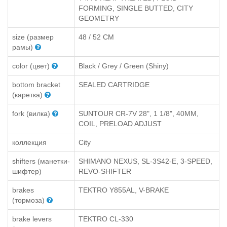
FORMING, SINGLE BUTTED, CITY
GEOMETRY
size (размер
48 / 52 CM
рамы)
color (цвет)
Black / Grey / Green (Shiny)
bottom bracket
SEALED CARTRIDGE
(каретка)
fork (вилка)
SUNTOUR CR-7V 28", 1 1/8", 40MM,
COIL, PRELOAD ADJUST
коллекция
City
shifters (манетки-
SHIMANO NEXUS, SL-3S42-E, 3-SPEED,
шифтер)
REVO-SHIFTER
brakes
TEKTRO Y855AL, V-BRAKE
(тормоза)
brake levers
TEKTRO CL-330