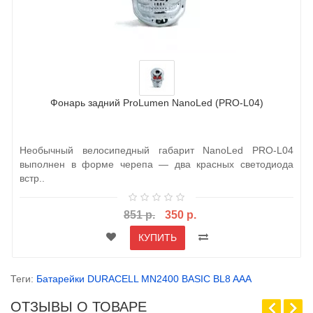
Фонарь задний ProLumen NanoLed (PRO-L04)
Необычный велосипедный габарит NanoLed PRO-L04
выполнен в форме черепа — два красных светодиода
встр..
851 р.
350 р.
КУПИТЬ
Теги:
Батарейки DURACELL MN2400 BASIC BL8 AAA
ОТЗЫВЫ О ТОВАРЕ