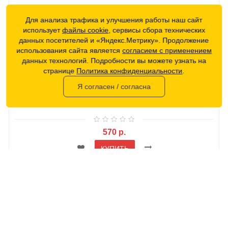
Для анализа трафика и улучшения работы наш сайт
использует
файлы cookie
, сервисы сбора технических
данных посетителей и «Яндекс.Метрику». Продолжение
Комплект для ремонта камер Birzman Feextube (BM09-PO-
использования сайта является
согласием с применением
AFT-02-K)
данных технологий. Подробности вы можете узнать на
странице
Политика конфиденциальности
.
Простой набор для устранения проколов. Состоит из
Я согласен / согласна
"Терки" из нержавеющей стали, удобной в использова..
570 р.
КУПИТЬ
СОПУТСТВУЮЩИЕ ТОВАРЫ
-27 %