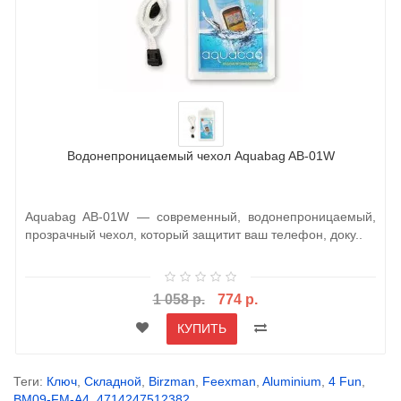
Водонепроницаемый чехол Aquabag AB-01W
Aquabag AB-01W — современный, водонепроницаемый,
прозрачный чехол, который защитит ваш телефон, доку..
1 058 р.
774 р.
КУПИТЬ
Теги:
Ключ
,
Складной
,
Birzman
,
Feexman
,
Aluminium
,
4 Fun
,
BM09-FM-A4
,
4714247512382