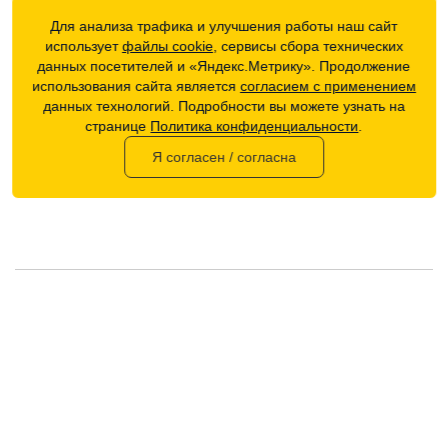
Для анализа трафика и улучшения работы наш сайт
использует
файлы cookie
, сервисы сбора технических
данных посетителей и «Яндекс.Метрику». Продолжение
использования сайта является
согласием с применением
Внимание:
HTML не поддерживается! Используйте обычный
данных технологий. Подробности вы можете узнать на
текст!
странице
Политика конфиденциальности
.
Достоинства:
Я согласен / согласна
Недостатки:
Рейтинг
Плохо
Хорошо