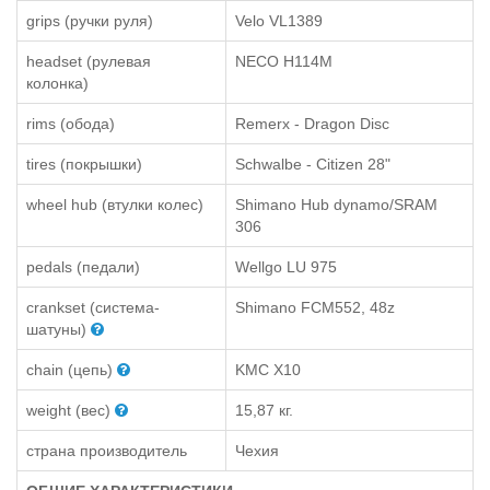
grips (ручки руля)
Velo VL1389
headset (рулевая
NECO H114M
колонка)
rims (обода)
Remerx - Dragon Disc
tires (покрышки)
Schwalbe - Citizen 28"
wheel hub (втулки колес)
Shimano Hub dynamo/SRAM
306
pedals (педали)
Wellgo LU 975
crankset (система-
Shimano FCM552, 48z
шатуны)
chain (цепь)
KMC X10
weight (вес)
15,87 кг.
страна производитель
Чехия