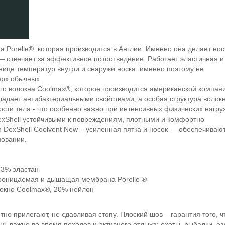
Porelle®, которая производится в Англии. Именно она делает нос
— отвечает за эффективное потоотведение. Работает эластичная и
нице температур внутри и снаружи носка, именно поэтому не
ерх обычных.
его волокна Coolmax®, которое производится американской компан
ладает антибактериальными свойствами, а особая структура волок
ости тела - что особенно важно при интенсивных физических нагруз
xShell устойчивыми к повреждениям, плотными и комфортно
 DexShell Coolvent New – усиленная пятка и носок — обеспечиваю
зовании.
 3% эластан
проницаемая и дышащая мембрана Porelle ®
локно Coolmax®, 20% нейлон
но прилегают, не сдавливая стопу. Плоский шов – гарантия того, ч
ень важно во время походов и активного отдыха: охоты, рыбалки, е