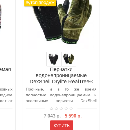
ТОП ПРОДАЖ
емая
Перчатки
Шапка
водонепроницаемые
DexShell Drylite RealTree®
MAX-5® (DG9946)
новных
Прочные, и в то же время
Шапка Bur
одное
полностью водонепроницаемые и
официальн
ает от
эластичные перчатки DexShell
произв
DG9946RTC были р..
магазине..
7 043 р.
5 590 р.
КУПИТЬ