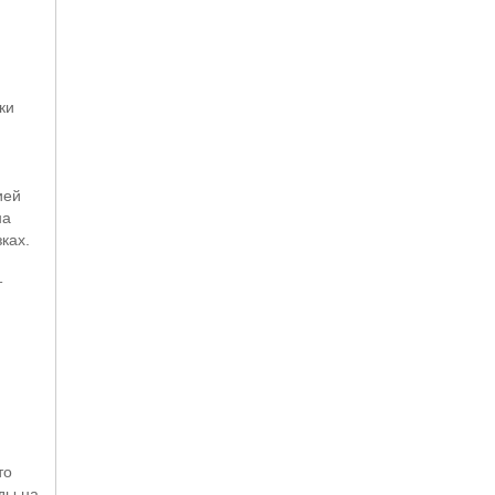
ки
ией
на
ках.
т
то
зды на