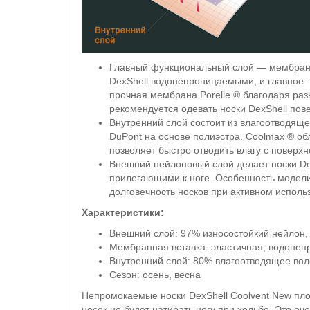
Главный функциональный слой — мембрана 
DexShell водонепроницаемыми, и главное 
прочная мембрана Porelle ® благодаря раз
рекомендуется одевать носки DexShell пов
Внутренний слой состоит из влагоотводящ
DuPont на основе полиэстра. Coolmax ® об
позволяет быстро отводить влагу с поверхн
Внешний нейлоновый слой делает носки De
прилегающими к ноге. Особенность модели
долговечность носков при активном исполь
Характеристики:
Внешний слой: 97% износостойкий нейлон,
Мембранная вставка: эластичная, водоне
Внутренний слой: 80% влагоотводящее во
Сезон: осень, весна
Непромокаемые носки DexShell Coolvent New плот
носок не будет натирать ногу при ходьбе. Это оч