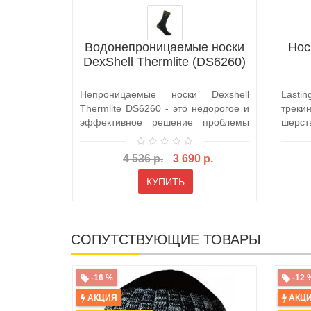
Водонепроницаемые носки
Нос
DexShell Thermlite (DS6260)
Непроницаемые носки Dexshell
Lasti
Thermlite DS6260 - это недорогое и
треки
эффективное решение проблемы
шерс
промокш..
матер
4 536 р.
3 690 р.
КУПИТЬ
СОПУТСТВУЮЩИЕ ТОВАРЫ
-16 %
-12 
АКЦИЯ
АКЦ