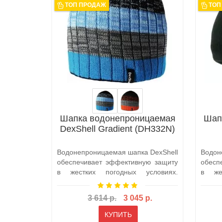
ТОП ПРОДАЖ
ТОП
Шапка водонепроницаемая
Шап
DexShell Gradient (DH332N)
Водонепроницаемая шапка DexShell
Водон
обеспечивает эффективную защиту
обесп
в жестких погодных условиях.
в же
Защища..
Защищ
3 614 р.
3 045 р.
КУПИТЬ