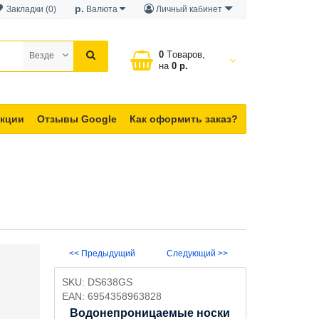
р.
Закладки (0)
Валюта
Личный кабинет
0
Tоваров,
Везде
на
0 р.
кции
Отзывы Google
Как оформить заказ?
<< Предыдущий
Следующий >>
SKU:
DS638GS
EAN:
6954358963828
Водонепроницаемые носки