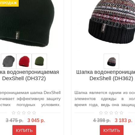
 ПРОДАЖ
ка водонепроницаемая
Шапка водонепроница
DexShell (DH372)
DexShell (DH362)
епроницаемая шапка DexShell
Шапка является одним из ос
ечивает эффективную защиту
элементов одежды в хол
стких погодных условиях.
время года, ведь она защищ
а..
низких..
3 475 р.
3 045 р.
4 398 р.
3 183 р.
КУПИТЬ
КУПИТЬ