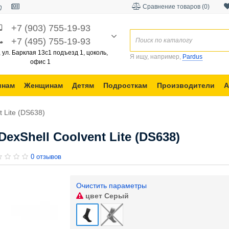
Сравнение товаров (0)
+7 (903) 755-19-93
+7 (495) 755-19-93
, ул. Барклая 13с1 подъезд 1, цоколь,
Я ищу, например,
Pardus
офис 1
инам
Женщинам
Детям
Подросткам
Производители
А
 Lite (DS638)
xShell Coolvent Lite (DS638)
0 отзывов
Очистить параметры
цвет
Серый