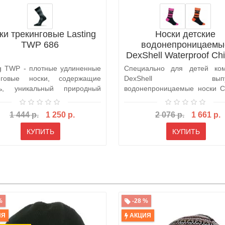
ки трекинговые Lasting
Носки детские
TWP 686
водонепроницаемы
DexShell Waterproof Chi
Socks (DS546)
ng TWP - плотные удлиненные
Специально для детей ко
нговые носки, содержащие
DexShell выпус
ть, уникальный природный
водонепроницаемые носки Ch
иал..
Sock. Эта модель н..
1 444 р.
1 250 р.
2 076 р.
1 661 р.
КУПИТЬ
КУПИТЬ
%
-28 %
ИЯ
АКЦИЯ