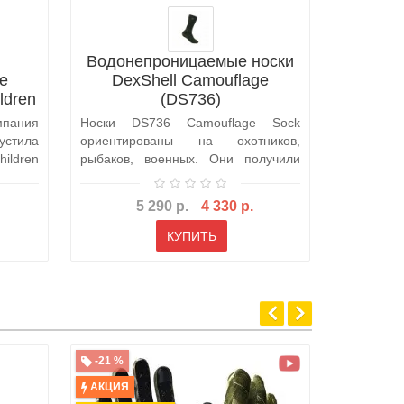
Водонепроницаемые носки
Водоне
е
DexShell Camouflage
DexSh
ldren
(DS736)
мпания
Носки DS736 Camouflage Sock
Носки F
тила
ориентированы на охотников,
пошиты
ildren
рыбаков, военных. Они получили
специаль
незаметную ка..
превращаю
5 290 р.
4 330 р.
КУПИТЬ
-21 %
-41 %
АКЦИЯ
АКЦИЯ