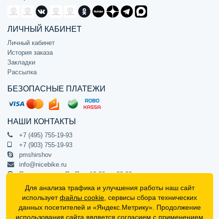
ЛИЧНЫЙ КАБИНЕТ
Личный кабинет
История заказа
Закладки
Рассылка
БЕЗОПАСНЫЕ ПЛАТЕЖИ
НАШИ КОНТАКТЫ
+7 (495) 755-19-93
+7 (903) 755-19-93
pmshirshov
info@nicebike.ru
Прием звонков Пн-Пт с 10:00 до 20:00
ПВЗ Пн-Пт с 10:00 до 20:00
Для анализа трафика и улучшения работы наш сайт
г. Москва, ул. Барклая 13с1
использует
файлы cookie
, сервисы сбора технических
подъезд 1, цокольный этаж, офис 1
данных посетителей и «Яндекс.Метрику». Продолжение
использования сайта является
согласием с применением
Официальный интернет-магазин NiceBike © 2012 - 2026