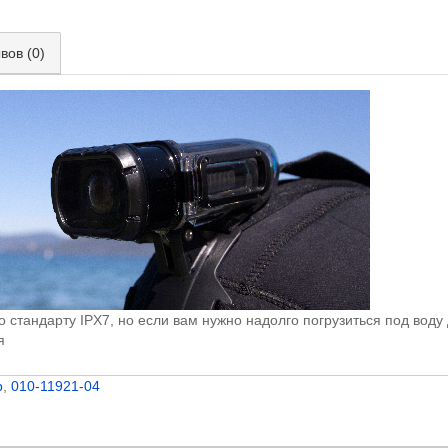
вов (0)
 стандарту IPX7, но если вам нужно надолго погрузиться под воду
я
b
,
010-11921-04