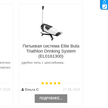
Питьевая система Elite Buta
Triathlon Drinking System
(EL0161300)
аточно
удобно пить с шоссейника..
Не выкуп
окупал
аналоги 
претензий
на выбор
возможно 
7.2026
Ольга С
27.06.2026
Наталь
ПОДРОБНЕЕ...