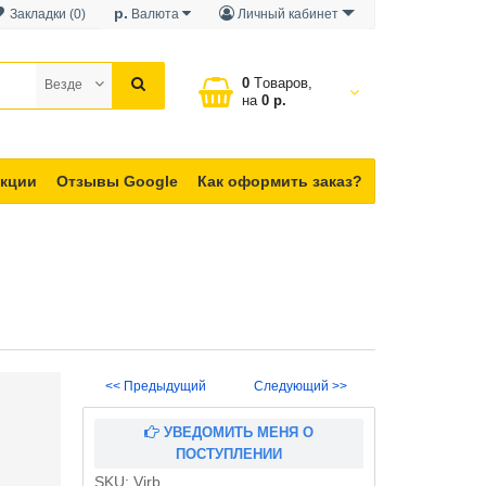
р.
Закладки (0)
Валюта
Личный кабинет
0
Tоваров,
Везде
на
0 р.
кции
Отзывы Google
Как оформить заказ?
<< Предыдущий
Следующий >>
УВЕДОМИТЬ МЕНЯ О
ПОСТУПЛЕНИИ
SKU:
Virb