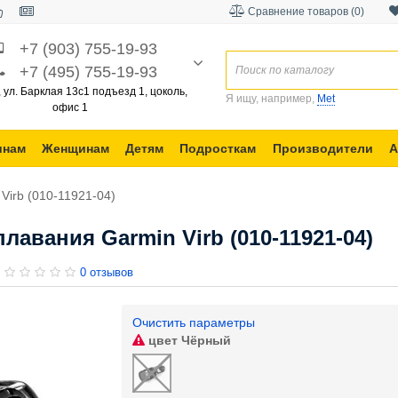
Сравнение товаров (0)
+7 (903) 755-19-93
+7 (495) 755-19-93
, ул. Барклая 13с1 подъезд 1, цоколь,
Я ищу, например,
Met
офис 1
инам
Женщинам
Детям
Подросткам
Производители
А
Virb (010-11921-04)
авания Garmin Virb (010-11921-04)
0 отзывов
Очистить параметры
цвет
Чёрный