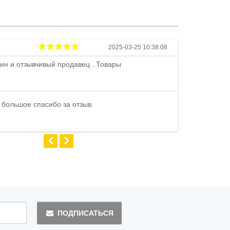
Андрей
2025-03-25 10:38:08
ин и отзывчивый продавец . Товары
Петр , отличн
стоимости . В
быстро ...
 большое спасибо за отзыв.
Андрей
ПОДПИСАТЬСЯ