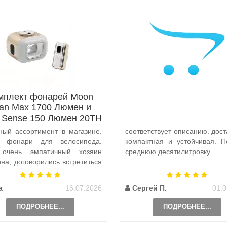
мплект фонарей Moon
tan Max 1700 Люмен и
x Sense 150 Люмен 20TH
Anniversary Edition
ный ассортимент в магазине.
соответствует описанию. дост
а фонари для велосипеда.
компактная и устойчивая. П
 очень эмпатичный хозяин
среднюю десятилитровку...
ина, договорились встретиться
и, чтобы передать ..
а
16.07.2026
Сергей П.
01.0
ПОДРОБНЕЕ...
ПОДРОБНЕЕ...