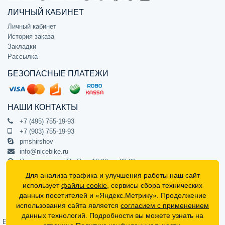
ЛИЧНЫЙ КАБИНЕТ
Личный кабинет
История заказа
Закладки
Рассылка
БЕЗОПАСНЫЕ ПЛАТЕЖИ
НАШИ КОНТАКТЫ
+7 (495) 755-19-93
+7 (903) 755-19-93
pmshirshov
info@nicebike.ru
Прием звонков Пн-Пт с 10:00 до 20:00
ПВЗ Пн-Пт с 10:00 до 20:00
Для анализа трафика и улучшения работы наш сайт
г. Москва, ул. Барклая 13с1
использует
файлы cookie
, сервисы сбора технических
подъезд 1, цокольный этаж, офис 1
данных посетителей и «Яндекс.Метрику». Продолжение
использования сайта является
согласием с применением
Официальный интернет-магазин NiceBike © 2012 - 2026
данных технологий. Подробности вы можете узнать на
Вся информация на сайте носит ознакомительный характер, не