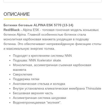
ОПИСАНИЕ
Ботинки беговые ALPINA ESK 5770 (13-14)
Red/Black -
Alpina ESK - топовая гоночная модель коньковых
ботинок Alpina. Главной особенностью ботинок стала
монолитная карбоновая манжета уходящая в подошву
ботинка. Это обеспечивает непревзойденную фиксацию стопы
и максимальную энергию толчка.
Подходят к креплениям системы NNN
Подошва: NNN Xcelerator skate
Монолитная, ассиметричная съемная карбоновая
манжета
Сверхлегкие
Поддержка пятки
Анатомическая стелька и колодка
Внутри установлена климатическая мембрана Thinsulate
Бесшовная верхняя часть
Асcиметричная система шнуровки
Водонепроницаемая "молния".