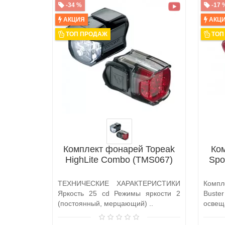
-34 %
-17 
АКЦИЯ
АКЦ
ТОП ПРОДАЖ
ТОП
Комплект фонарей Topeak
Ко
HighLite Combo (TMS067)
Spor
ТЕХНИЧЕСКИЕ ХАРАКТЕРИСТИКИ
Комп
Яркость 25 cd Режимы яркости 2
Bust
(постоянный, мерцающий) ..
освещ
без по