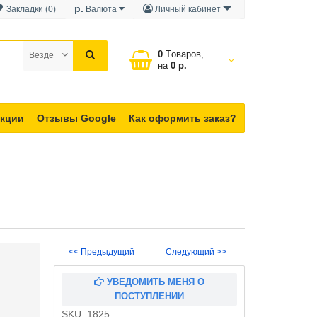
р.
Закладки (0)
Валюта
Личный кабинет
0
Tоваров,
Везде
на
0 р.
кции
Отзывы Google
Как оформить заказ?
<< Предыдущий
Следующий >>
УВЕДОМИТЬ МЕНЯ О
ПОСТУПЛЕНИИ
SKU:
1825