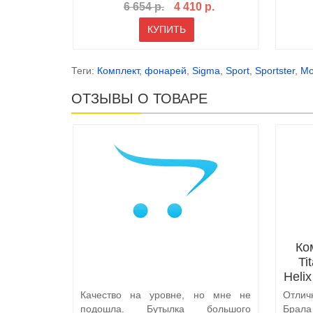
6 654 р.
4 410 р.
КУПИТЬ
Теги:
Комплект
,
фонарей
,
Sigma
,
Sport
,
Sportster
,
Mo
ОТЗЫВЫ О ТОВАРЕ
Ко
Ti
Heli
Качество на уровне, но мне не
Отлич
подошла. Бутылка большого
Брал