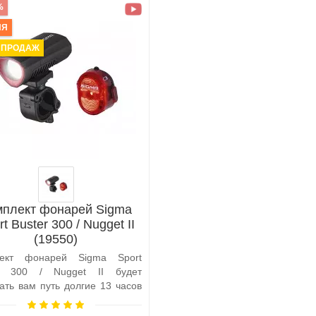
%
ИЯ
 ПРОДАЖ
мплект фонарей Sigma
t Buster 300 / Nugget II
(19550)
лект фонарей Sigma Sport
er 300 / Nugget II будет
ать вам путь долгие 13 часов
дз..