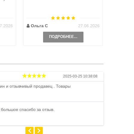
претензий
на выбор
возможно 
7.2026
Ольга С
27.06.2026
Наталь
ПОДРОБНЕЕ...
Андрей
2025-03-25 10:38:08
ин и отзывчивый продавец . Товары
Петр , отличн
стоимости . В
быстро ...
 большое спасибо за отзыв.
Андрей