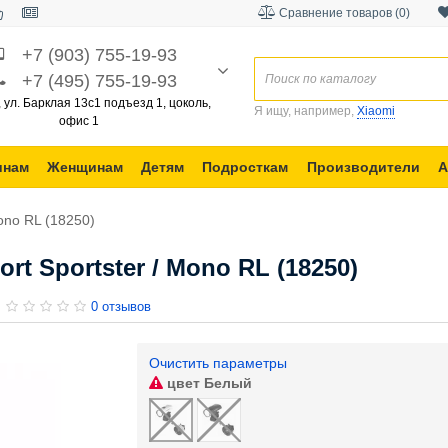
Сравнение товаров (0)
+7 (903) 755-19-93
+7 (495) 755-19-93
, ул. Барклая 13с1 подъезд 1, цоколь,
Я ищу, например,
Xiaomi
офис 1
инам
Женщинам
Детям
Подросткам
Производители
А
ono RL (18250)
t Sportster / Mono RL (18250)
0 отзывов
Очистить параметры
цвет
Белый