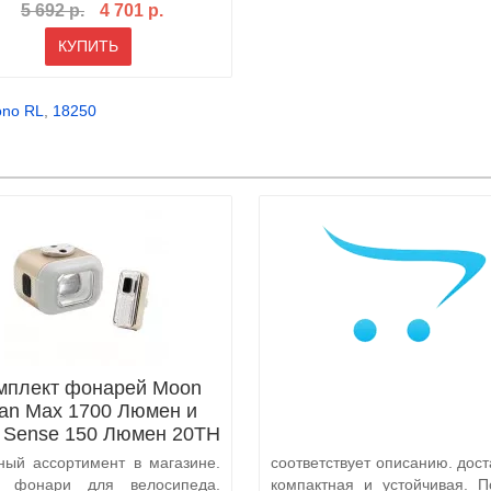
5 692 р.
4 701 р.
КУПИТЬ
no RL
,
18250
мплект фонарей Moon
tan Max 1700 Люмен и
x Sense 150 Люмен 20TH
Anniversary Edition
ный ассортимент в магазине.
соответствует описанию. дост
а фонари для велосипеда.
компактная и устойчивая. П