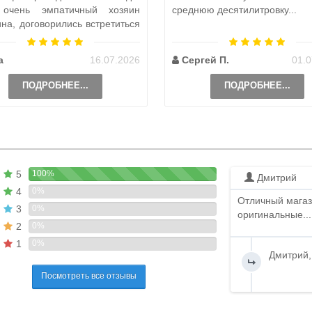
 очень эмпатичный хозяин
среднюю десятилитровку...
ина, договорились встретиться
и, чтобы передать ..
а
16.07.2026
Сергей П.
01.0
ПОДРОБНЕЕ...
ПОДРОБНЕЕ...
5
100%
Дмитрий
4
0%
Отличный магаз
3
0%
оригинальные...
2
0%
1
0%
Дмитрий,
Посмотреть все отзывы