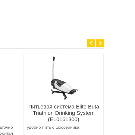
Питьевая система Elite Buta
Triathlon Drinking System
(EL0161300)
аточно
удобно пить с шоссейника..
Не выкуп
окупал
аналоги 