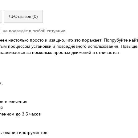
Отзывов (0)
L не подведёт в любой ситуации.
нен настолько просто и изящно, что это поражает! Попрубуйте най
стым процессом установки и повседневного использования. Повыш
анавливается за несколько простых движений и отличается
я.
ого свечения
ый
ленном до 3.5 часов
льзования инструментов