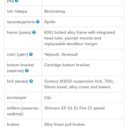
ряд
тип товара
Велосипед
производитель
Apollo
frame (рама)
6061 butted alloy frame with integrated
head tube, pannier mounts and
replaceable derailleur hanger.
color (цвет)
Черный, Зеленый
bottom bracket
Cartridge bottom bracket
(каретка)
fork (вилка)
Suntour M3010 suspension fork, 700c,
50mm travel, alloy crown and lowers
коллекция
City
shifters (манетки-
Shimano EF-51 Ez Fire 21 speed
шифтер)
brakes
Alloy linear pull brakes