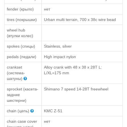
fender (крыло)
нет
tires (покрышки)
Urban multi terrain, 700 x 38c wire bead
wheel hub
(втулки колес)
spokes (спицы)
Stainless, silver
pedals (педали)
High impact nylon
crankset
Alloy crank with 48 x 38 x 28T L:
(система-
L/XL=175 mm
шатуны)
sprocket (касета-
Shimano 7 speed 14-28T freewheel
задние
шестерни)
chain (цепь)
KMC Z-51
chain case cover
нет
(защита цепи)