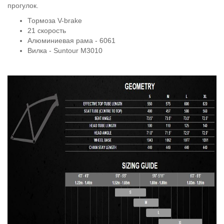
прогулок.
Тормоза V-brake
21 скорость
Алюминиевая рама - 6061
Вилка - Suntour M3010