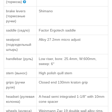
(тормоза)
brake levers
Shimano
(тормозные
ручки)
saddle (седло)
Factor Ergotech saddle
seatpost
Alloy 27.2mm micro adjust
(подседельный
штырь)
handlebar (руль)
Low riser, bore: 25.4mm, W:600mm,
sweep: 6°
stem (вынос)
High polish quill stem
grips (ручки
Closed end 130mm kraton grip
руля)
headset (рулевая
A-head semi integrated 1-1/8" with 10mm
колонка)
cone spacer
wheels (колеса)
Weinmann Zac 19 double wall alloy rims.