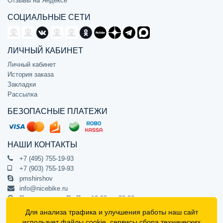
Отзывы на Яндексе
СОЦИАЛЬНЫЕ СЕТИ
ЛИЧНЫЙ КАБИНЕТ
Личный кабинет
История заказа
Закладки
Рассылка
БЕЗОПАСНЫЕ ПЛАТЕЖИ
НАШИ КОНТАКТЫ
+7 (495) 755-19-93
+7 (903) 755-19-93
pmshirshov
info@nicebike.ru
Прием звонков Пн-Пт с 10:00 до 20:00
ПВЗ Пн-Пт с 10:00 до 20:00
Для анализа трафика и улучшения работы наш сайт
г. Москва, ул. Барклая 13с1
использует
файлы cookie
, сервисы сбора технических