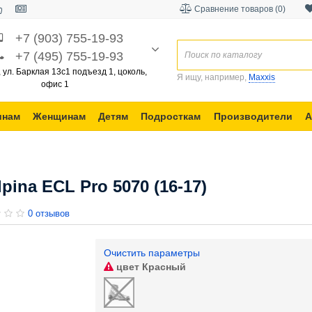
Сравнение товаров (0)
+7 (903) 755-19-93
+7 (495) 755-19-93
, ул. Барклая 13с1 подъезд 1, цоколь,
Я ищу, например,
Maxxis
офис 1
инам
Женщинам
Детям
Подросткам
Производители
А
ina ECL Pro 5070 (16-17)
0 отзывов
Очистить параметры
цвет
Красный