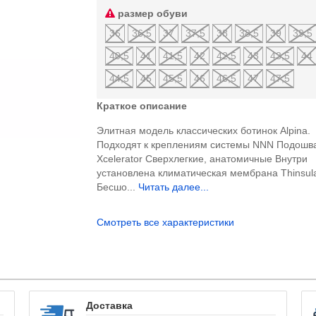
размер обуви
36
36,5
37
37,5
38
38,5
39
39,5
40,5
41
41,5
42
42,5
43
43,5
44
44,5
45
45,5
46
46,5
47
47,5
Краткое описание
Элитная модель классических ботинок Alpina.
Подходят к креплениям системы NNN Подошв
Xcelerator Сверхлегкие, анатомичные Внутри
установлена климатическая мембрана Thinsul
Бесшо...
Читать далее...
Смотреть все характеристики
Доставка