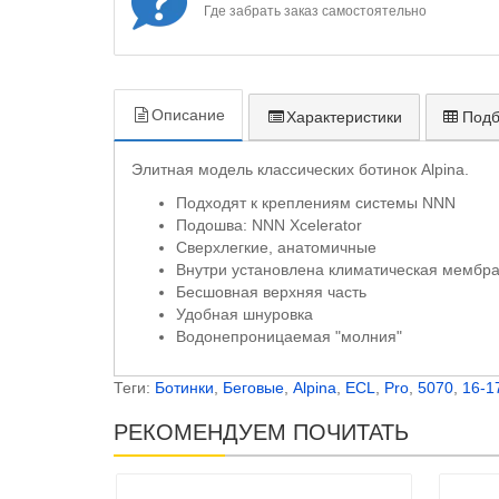
Где забрать заказ самостоятельно
Описание
Характеристики
Подб
Элитная модель классических ботинок Alpina.
Подходят к креплениям системы NNN
Подошва: NNN Xcelerator
Сверхлегкие, анатомичные
Внутри установлена климатическая мембран
Бесшовная верхняя часть
Удобная шнуровка
Водонепроницаемая "молния"
Теги:
Ботинки
,
Беговые
,
Alpina
,
ECL
,
Pro
,
5070
,
16-1
РЕКОМЕНДУЕМ ПОЧИТАТЬ