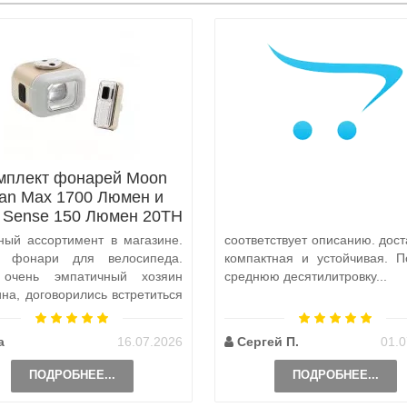
мплект фонарей Moon
tan Max 1700 Люмен и
x Sense 150 Люмен 20TH
Anniversary Edition
ный ассортимент в магазине.
соответствует описанию. дост
а фонари для велосипеда.
компактная и устойчивая. П
 очень эмпатичный хозяин
среднюю десятилитровку...
ина, договорились встретиться
и, чтобы передать ..
а
16.07.2026
Сергей П.
01.0
ПОДРОБНЕЕ...
ПОДРОБНЕЕ...