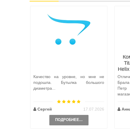
Ко
Ti
Heli
Качество на уровне, но мне не
Отлич
подошла. Бутылка большого
Брал
диаметра...
Петр
магаз
по пут
Сергей
17.07.2026
Анн
ПОДРОБНЕЕ...