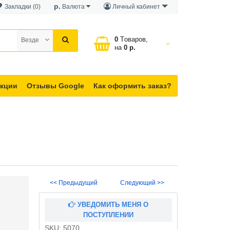
р.
Закладки (0)
Валюта
Личный кабинет
0
Tоваров,
Везде
на
0 р.
кции
Отзывы Google
Как оформить заказ?
<< Предыдущий
Следующий >>
УВЕДОМИТЬ МЕНЯ О
ПОСТУПЛЕНИИ
SKU:
5070