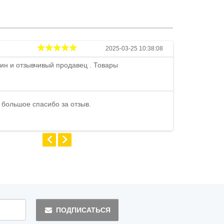
Андрей
2025-03-25 10:38:08
ин и отзывчивый продавец . Товары
Петр , отличн
стоимости . В
быстро ...
 большое спасибо за отзыв.
Андрей
ПОДПИСАТЬСЯ