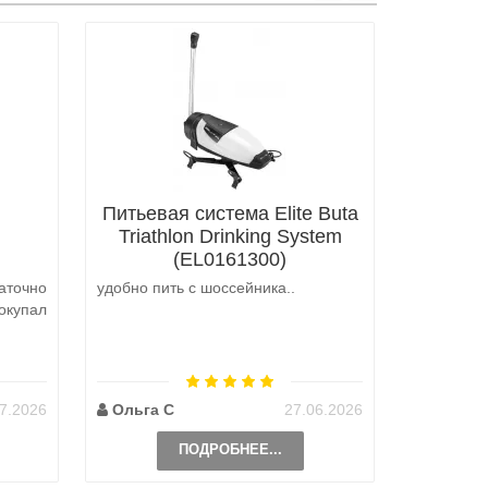
Питьевая система Elite Buta
Triathlon Drinking System
(EL0161300)
аточно
удобно пить с шоссейника..
Не выкуп
окупал
аналоги 
претензий
на выбор
возможно 
7.2026
Ольга С
27.06.2026
Наталь
ПОДРОБНЕЕ...