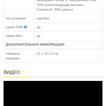
мембрана Porelle ®, Внутренний слой:
70% влагоотводящее волокно
Coolmax®, 30% нейлон
тип упаковки
коробка
серия FMN
да
серия Men
да
ДОПОЛНИТЕЛЬНАЯ ИНФОРМАЦИЯ
габариты
22 x 12 x 4 см
упаковки
ВИДЕО