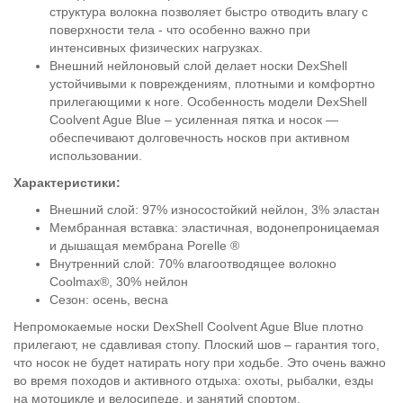
структура волокна позволяет быстро отводить влагу с
поверхности тела - что особенно важно при
интенсивных физических нагрузках.
Внешний нейлоновый слой делает носки DexShell
устойчивыми к повреждениям, плотными и комфортно
прилегающими к ноге. Особенность модели DexShell
Coolvent Ague Blue – усиленная пятка и носок —
обеспечивают долговечность носков при активном
использовании.
Характеристики:
Внешний слой: 97% износостойкий нейлон, 3% эластан
Мембранная вставка: эластичная, водонепроницаемая
и дышащая мембрана Porelle ®
Внутренний слой: 70% влагоотводящее волокно
Coolmax®, 30% нейлон
Сезон: осень, весна
Непромокаемые носки DexShell Coolvent Ague Blue плотно
прилегают, не сдавливая стопу. Плоский шов – гарантия того,
что носок не будет натирать ногу при ходьбе. Это очень важно
во время походов и активного отдыха: охоты, рыбалки, езды
на мотоцикле и велосипеде, и занятий спортом.