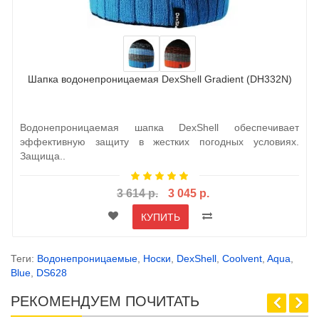
Шапка водонепроницаемая DexShell Gradient (DH332N)
Водонепроницаемая шапка DexShell обеспечивает
эффективную защиту в жестких погодных условиях.
Защища..
3 614 р.
3 045 р.
КУПИТЬ
Теги:
Водонепроницаемые
,
Носки
,
DexShell
,
Coolvent
,
Aqua
,
Blue
,
DS628
РЕКОМЕНДУЕМ ПОЧИТАТЬ