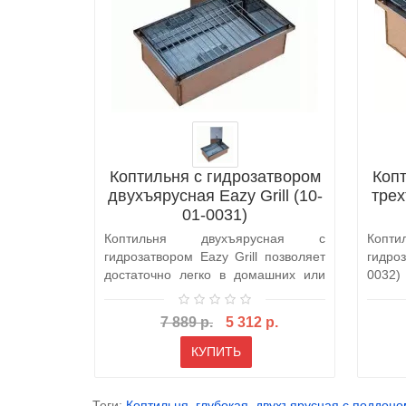
Коптильня с гидрозатвором
Копт
двухъярусная Eazy Grill (10-
трех
01-0031)
Коптильня двухъярусная с
Копт
гидрозатвором Eazy Grill позволяет
гидро
достаточно легко в домашних или
0032)
походных..
домаш
7 889 р.
5 312 р.
КУПИТЬ
Теги:
Коптильня
,
глубокая
,
двухъярусная с поддоно