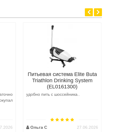
Питьевая система Elite Buta
Triathlon Drinking System
(EL0161300)
аточно
удобно пить с шоссейника..
Не выкуп
окупал
аналоги 
претензий
на выбор
возможно 
7.2026
Ольга С
27.06.2026
Наталь