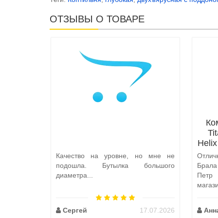
ОТЗЫВЫ О ТОВАРЕ
Ко
Ti
Heli
Качество на уровне, но мне не
Отлич
подошла. Бутылка большого
Брал
диаметра...
Петр
магаз
по пут
Сергей
17.07.2026
Анн