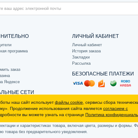
ЛНИТЕЛЬНО
ЛИЧНЫЙ КАБИНЕТ
дители
Личный кабинет
кая программа
История заказа
Закладки
Рассылка
мить заказ
БЕЗОПАСНЫЕ ПЛАТЕЖИ
азина
на Яндексе
ЛЬНЫЕ СЕТИ
аботы наш сайт использует
файлы cookie
, сервисы сбора техническ
ику». Продолжение использования сайта является
согласием с
дробности вы можете узнать на странице
Политика конфиденциаль
р, не является публичной офертой (определяемой положениями Статьи 
ктации и характеристиках товара, включая цвета, размеры и формы. Фи
ию товара без предварительного уведомления.