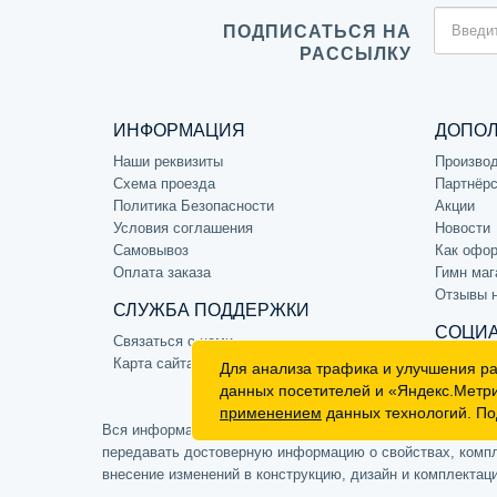
ПОДПИСАТЬСЯ НА
РАССЫЛКУ
ИНФОРМАЦИЯ
ДОПО
Наши реквизиты
Произво
Схема проезда
Партнёрс
Политика Безопасности
Акции
Условия соглашения
Новости
Самовывоз
Как офор
Оплата заказа
Гимн маг
Отзывы 
СЛУЖБА ПОДДЕРЖКИ
СОЦИА
Связаться с нами
Карта сайта
Для анализа трафика и улучшения р
данных посетителей и «Яндекс.Метр
применением
данных технологий. По
Вся информация на сайте носит ознакомительный характе
передавать достоверную информацию о свойствах, компле
внесение изменений в конструкцию, дизайн и комплектац