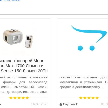
мплект фонарей Moon
tan Max 1700 Люмен и
x Sense 150 Люмен 20TH
Anniversary Edition
ный ассортимент в магазине.
соответствует описанию. дост
а фонари для велосипеда.
компактная и устойчивая. П
 очень эмпатичный хозяин
среднюю десятилитровку...
ина, договорились встретиться
и, чтобы передать ..
а
16.07.2026
Сергей П.
01.0