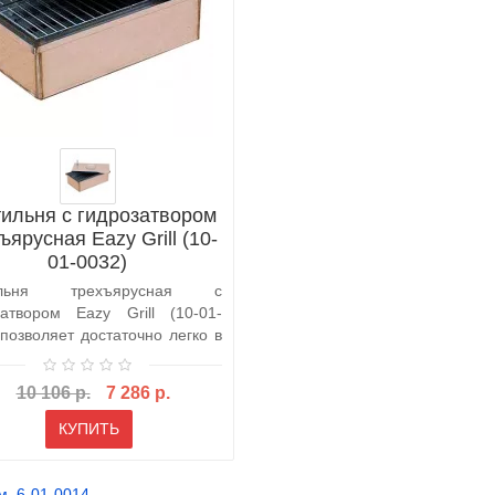
ильня с гидрозатвором
ъярусная Eazy Grill (10-
01-0032)
ильня трехъярусная с
затвором Eazy Grill (10-01-
 позволяет достаточно легко в
них..
10 106 р.
7 286 р.
КУПИТЬ
м
,
6-01-0014