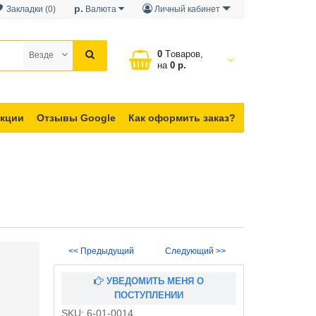
р.
Закладки (0)
Валюта
Личный кабинет
0
Tоваров,
Везде
на
0 р.
кции
Отзывы Google
Как оформить заказ?
<< Предыдущий
Следующий >>
УВЕДОМИТЬ МЕНЯ О
ПОСТУПЛЕНИИ
SKU:
6-01-0014