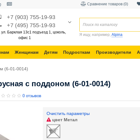
Сравнение товаров (0)
+7 (903) 755-19-93
+7 (495) 755-19-93
, ул. Барклая 13с1 подъезд 1, цоколь,
Я ищу, например,
Alpina
офис 1
инам
Женщинам
Детям
Подросткам
Производители
А
м (6-01-0014)
усная с поддоном (6-01-0014)
0 отзывов
Очистить параметры
цвет
Метал