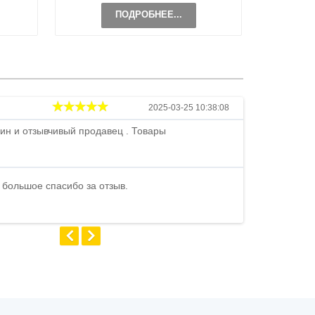
ПОДРОБНЕЕ...
Андрей
2025-03-25 10:38:08
ин и отзывчивый продавец . Товары
Петр , отличн
стоимости . В
быстро ...
 большое спасибо за отзыв.
Андрей