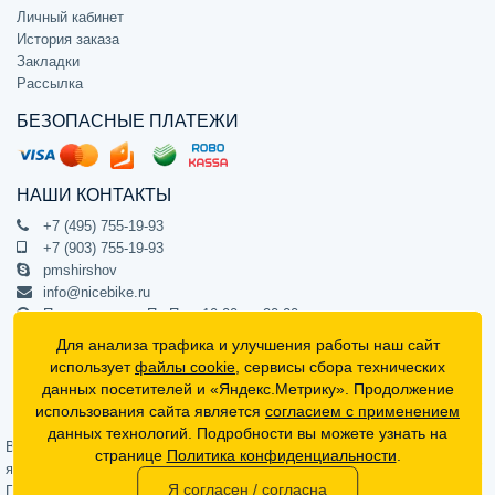
Личный кабинет
История заказа
Закладки
Рассылка
БЕЗОПАСНЫЕ ПЛАТЕЖИ
НАШИ КОНТАКТЫ
+7 (495) 755-19-93
+7 (903) 755-19-93
pmshirshov
info@nicebike.ru
Прием звонков Пн-Пт с 10:00 до 20:00
ПВЗ Пн-Пт с 10:00 до 20:00
Для анализа трафика и улучшения работы наш сайт
г. Москва, ул. Барклая 13с1
использует
файлы cookie
, сервисы сбора технических
подъезд 1, цокольный этаж, офис 1
данных посетителей и «Яндекс.Метрику». Продолжение
использования сайта является
согласием с применением
Официальный интернет-магазин NiceBike © 2012 - 2026
данных технологий. Подробности вы можете узнать на
Вся информация на сайте носит ознакомительный характер, не
странице
Политика конфиденциальности
.
является публичной офертой (определяемой положениями Статьи 437
Я согласен / согласна
Гражданского кодекса РФ) и не может в полной мере передавать