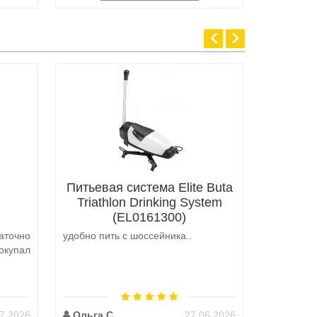
Питьевая система Elite Buta
Triathlon Drinking System
(EL0161300)
аточно
удобно пить с шоссейника..
Не выкуп
окупал
аналоги 
претензий
на выбор
возможно 
7.2026
Ольга С
27.06.2026
Наталь