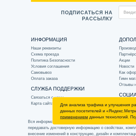
ПОДПИСАТЬСЯ НА
РАССЫЛКУ
ИНФОРМАЦИЯ
ДОПО
Наши реквизиты
Произво
Схема проезда
Партнёрс
Политика Безопасности
Акции
Условия соглашения
Новости
Самовывоз
Как офор
Оплата заказа
Гимн маг
Отзывы 
СЛУЖБА ПОДДЕРЖКИ
СОЦИА
Связаться с нами
Карта сайта
Для анализа трафика и улучшения р
данных посетителей и «Яндекс.Метр
применением
данных технологий. По
Вся информация на сайте носит ознакомительный характе
передавать достоверную информацию о свойствах, компле
внесение изменений в конструкцию, дизайн и комплектац