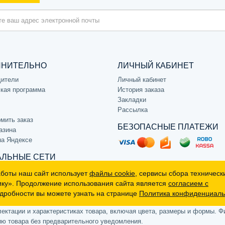
ЛНИТЕЛЬНО
ЛИЧНЫЙ КАБИНЕТ
дители
Личный кабинет
кая программа
История заказа
Закладки
Рассылка
мить заказ
БЕЗОПАСНЫЕ ПЛАТЕЖИ
азина
на Яндексе
ЛЬНЫЕ СЕТИ
аботы наш сайт использует
файлы cookie
, сервисы сбора техническ
ику». Продолжение использования сайта является
согласием с
дробности вы можете узнать на странице
Политика конфиденциаль
р, не является публичной офертой (определяемой положениями Статьи 
ктации и характеристиках товара, включая цвета, размеры и формы. Фи
ию товара без предварительного уведомления.