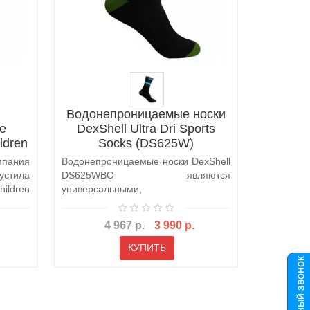
Водонепроницаемые носки
е
DexShell Ultra Dri Sports
ldren
Socks (DS625W)
мпания
Водонепроницаемые носки DexShell
тила
DS625WBO являются
ildren
универсальными,
водонепроницаемыми носками,
котор..
4 967 р.
3 990 р.
КУПИТЬ