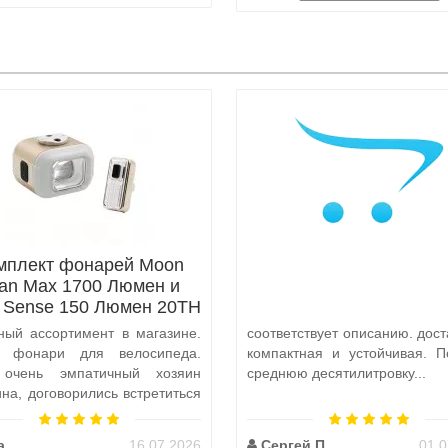
мплект фонарей Moon
tan Max 1700 Люмен и
x Sense 150 Люмен 20TH
Anniversary Edition
ный ассортимент в магазине.
соответствует описанию. дост
а фонари для велосипеда.
компактная и устойчивая. П
 очень эмпатичный хозяин
среднюю десятилитровку...
ина, договорились встретиться
и, чтобы передать ..
а
16.07.2026
Сергей П.
01.0