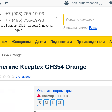
Сравнение товаров (0)
+7 (903) 755-19-93
+7 (495) 755-19-93
, ул. Барклая 13с1 подъезд 1, цоколь,
Я ищу, например,
Feinx
офис 1
инам
Женщинам
Детям
Подросткам
Производители
А
GH354 Orange
егкие Keeptex GH354 Orange
0 отзывов
Очистить параметры
размер носков
S
M
L
XL