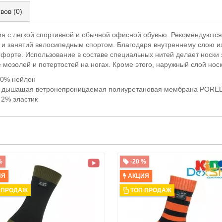
вов (0)
ия с легкой спортивной и обычной офисной обувью. Рекомендуютс
гр и занятий велосипедным спортом. Благодаря внутреннему слою и
омфорте. Использование в составе специальных нитей делает носк
 мозолей и потертостей на ногах. Кроме этого, наружный слой нос
20% нейлон
я дышащая ветронепроницаемая полиуретановая мембрана POREL
 2% эластик
%
-20 %
ИЯ
АКЦИЯ
 ПРОДАЖ
ТОП ПРОДАЖ