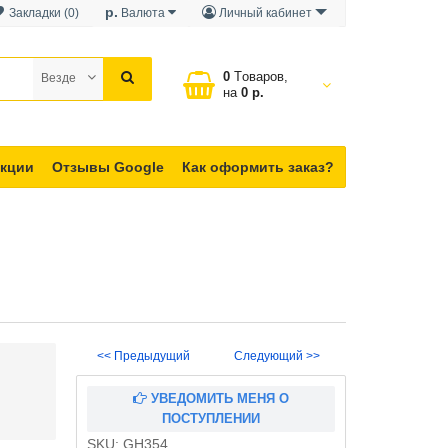
р.
Закладки (0)
Валюта
Личный кабинет
0
Tоваров,
Везде
на
0 р.
кции
Отзывы Google
Как оформить заказ?
<< Предыдущий
Следующий >>
УВЕДОМИТЬ МЕНЯ О
ПОСТУПЛЕНИИ
SKU:
GH354