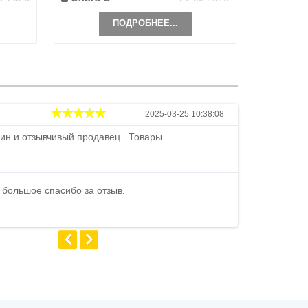
ПОДРОБНЕЕ...
Андрей
2025-03-25 10:38:08
ин и отзывчивый продавец . Товары
Петр , отличн
стоимости . В
быстро ...
 большое спасибо за отзыв.
Андрей