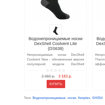
Водонепроницаемые носки
Вод
DexShell Coolvent Lite
DexS
(DS638)
Непроницаемые носки DexShell
Непр
Coolvent New - обновленная версия
Therm
популярной модели DexShell
эффе
Coolvent -..
промо
3 460 р.
3 183 р.
КУПИТЬ
Теги:
Водонепроницаемые
,
носки
,
Keeptex
,
GH354