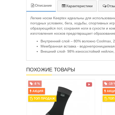
Описание
Характеристики
Отзы
Легкие носки Keeptex идеальны для использован
погодных условиях, бега, ходьбы, спортивных и
образующийся пот, сохраняя ноги в сухости и к
изготовления носков предотвращает образование
Внутренний слой – 80% волокно Coolmax, 
Мембранная вставка - водонепроницаема
Внешний слой- 98% износостойкий нейлон,
ПОХОЖИЕ ТОВАРЫ
-8 %
-19 
АКЦИЯ
АКЦ
ТОП ПРОДАЖ
ТОП