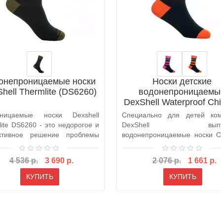
онепроницаемые носки
Носки детские
hell Thermlite (DS6260)
водонепроницаемы
DexShell Waterproof Chi
Socks (DS546)
оницаемые носки Dexshell
Специально для детей ко
lite DS6260 - это недорогое и
DexShell выпус
ктивное решение проблемы
водонепроницаемые носки Ch
кш..
Sock. Эта модель н..
4 536 р.
3 690 р.
2 076 р.
1 661 р.
КУПИТЬ
КУПИТЬ