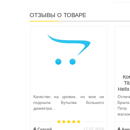
ОТЗЫВЫ О ТОВАРЕ
Ко
Ti
Heli
Качество на уровне, но мне не
Отлич
подошла. Бутылка большого
Брал
диаметра...
Петр
магаз
по пут
Сергей
17.07.2026
Анн