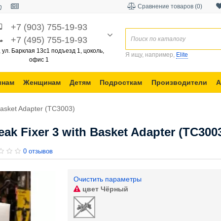
Сравнение товаров (0)
+7 (903) 755-19-93
+7 (495) 755-19-93
, ул. Барклая 13с1 подъезд 1, цоколь,
Я ищу, например,
Elite
офис 1
инам
Женщинам
Детям
Подросткам
Производители
А
asket Adapter (TC3003)
k Fixer 3 with Basket Adapter (TC300
0 отзывов
Очистить параметры
цвет
Чёрный