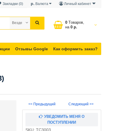
р.
Закладки (0)
Валюта
Личный кабинет
0
Tоваров,
Везде
на
0 р.
кции
Отзывы Google
Как оформить заказ?
3)
<< Предыдущий
Следующий >>
УВЕДОМИТЬ МЕНЯ О
ПОСТУПЛЕНИИ
SKU:
TC3003