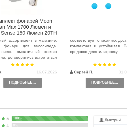
мплект фонарей Moon
tan Max 1700 Люмен и
x Sense 150 Люмен 20TH
Anniversary Edition
ный ассортимент в магазине.
соответствует описанию. дост
а фонари для велосипеда.
компактная и устойчивая. П
 очень эмпатичный хозяин
среднюю десятилитровку...
ина, договорились встретиться
и, чтобы передать ..
а
16.07.2026
Сергей П.
01.0
ПОДРОБНЕЕ...
ПОДРОБНЕЕ...
5
100%
Дмитрий
4
0%