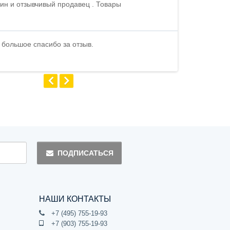
ин и отзывчивый продавец . Товары
Петр , отличн
стоимости . В
быстро ...
 большое спасибо за отзыв.
Андрей
ПОДПИСАТЬСЯ
НАШИ КОНТАКТЫ
+7 (495) 755-19-93
+7 (903) 755-19-93