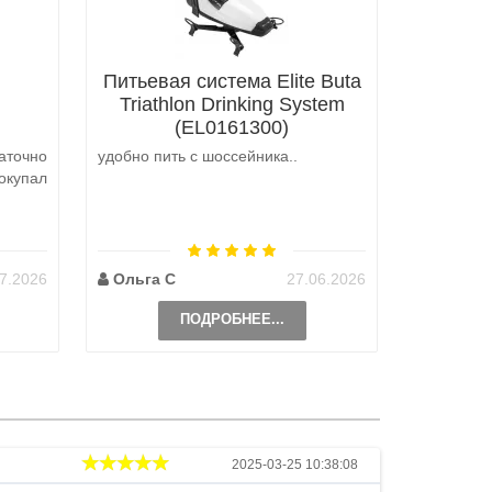
Питьевая система Elite Buta
Triathlon Drinking System
(EL0161300)
аточно
удобно пить с шоссейника..
Не выкуп
окупал
аналоги 
претензий
на выбор
возможно 
7.2026
Ольга С
27.06.2026
Наталь
ПОДРОБНЕЕ...
Андрей
2025-03-25 10:38:08