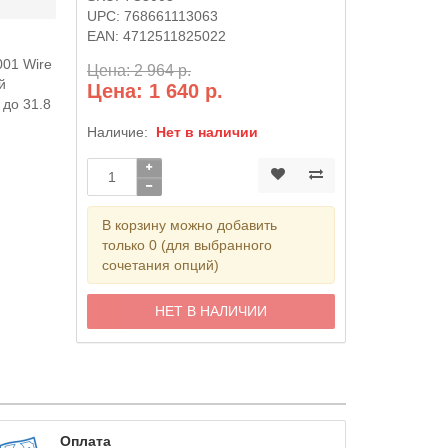
UPC:
768661113063
EAN:
4712511825022
001 Wire
Цена: 2 964 р.
й
Цена: 1 640 р.
 до 31.8
Наличие:
Нет в наличии
В корзину можно добавить
только 0 (для выбранного
сочетания опций)
НЕТ В НАЛИЧИИ
Оплата