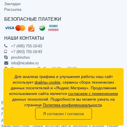
Закладки
Рассылка
БЕЗОПАСНЫЕ ПЛАТЕЖИ
НАШИ КОНТАКТЫ
+7 (495) 755-19-93
+7 (903) 755-19-93
pmshirshov
info@nicebike.ru
Прием звонков Пн-Пт с 10:00 до 20:00
ПВЗ Пн-Пт с 10:00 до 20:00
Для анализа трафика и улучшения работы наш сайт
г. Москва, ул. Барклая 13с1
использует
файлы cookie
, сервисы сбора технических
подъезд 1, цокольный этаж, офис 1
данных посетителей и «Яндекс.Метрику». Продолжение
использования сайта является
согласием с применением
Официальный интернет-магазин NiceBike © 2012 - 2026
данных технологий. Подробности вы можете узнать на
Вся информация на сайте носит ознакомительный характер, не
странице
Политика конфиденциальности
.
является публичной офертой (определяемой положениями Статьи 437
Я согласен / согласна
Гражданского кодекса РФ) и не может в полной мере передавать
достоверную информацию о свойствах, комплектации и
характеристиках товара, включая цвета, размеры и формы. Фирма-