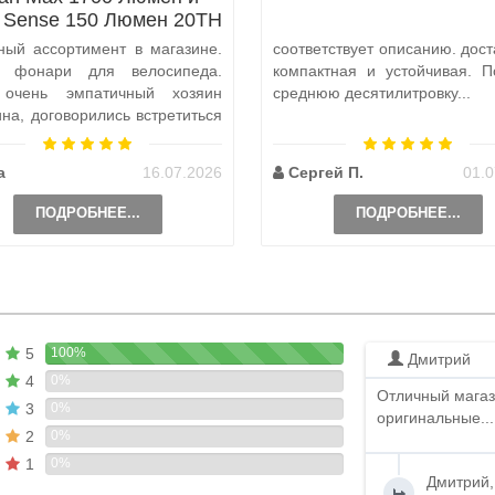
x Sense 150 Люмен 20TH
Anniversary Edition
ный ассортимент в магазине.
соответствует описанию. дост
а фонари для велосипеда.
компактная и устойчивая. П
 очень эмпатичный хозяин
среднюю десятилитровку...
ина, договорились встретиться
и, чтобы передать ..
а
16.07.2026
Сергей П.
01.0
ПОДРОБНЕЕ...
ПОДРОБНЕЕ...
5
100%
Дмитрий
4
0%
Отличный магаз
3
0%
оригинальные...
2
0%
1
0%
Дмитрий,