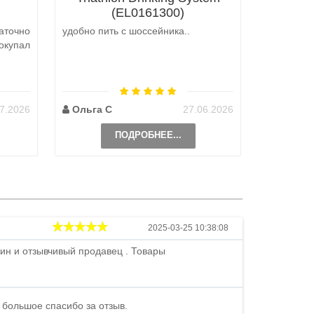
(EL0161300)
аточно
удобно пить с шоссейника..
Не выкуп
окупал
аналоги 
претензий
на выбор
возможно 
7.2026
Ольга С
27.06.2026
Наталь
ПОДРОБНЕЕ...
Андрей
2025-03-25 10:38:08
ин и отзывчивый продавец . Товары
Петр , отличн
стоимости . В
быстро ...
 большое спасибо за отзыв.
Андрей