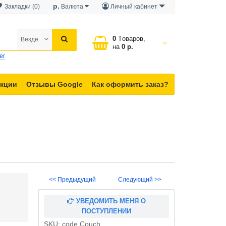
р.
Закладки (0)
Валюта
Личный кабинет
0
Tоваров,
Везде
на
0 р.
er
кции
Отзывы Google
Как оформить заказ?
<< Предыдущий
Следующий >>
УВЕДОМИТЬ МЕНЯ О
ПОСТУПЛЕНИИ
SKU:
code Couch