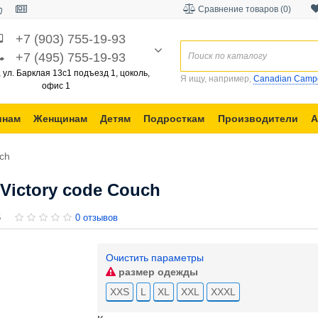
Сравнение товаров (0)
+7 (903) 755-19-93
+7 (495) 755-19-93
, ул. Барклая 13с1 подъезд 1, цоколь,
Я ищу, например,
Canadian Camp
офис 1
инам
Женщинам
Детям
Подросткам
Производители
А
ch
Victory code Couch
5
0 отзывов
Очистить параметры
размер одежды
XXS
L
XL
XXL
XXXL