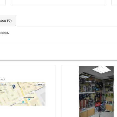
вов (0)
ппель