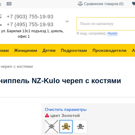
Сравнение товаров (0)
+7 (903) 755-19-93
+7 (495) 755-19-93
, ул. Барклая 13с1 подъезд 1, цоколь,
Я ищу, например,
Huoin
офис 1
инам
Женщинам
Детям
Подросткам
Производители
А
череп с костями
ниппель NZ-Kulo череп с костями
Очистить параметры
цвет
Золотой