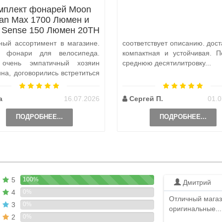
мплект фонарей Moon
tan Max 1700 Люмен и
x Sense 150 Люмен 20TH
Anniversary Edition
ный ассортимент в магазине.
соответствует описанию. дост
а фонари для велосипеда.
компактная и устойчивая. П
 очень эмпатичный хозяин
среднюю десятилитровку...
ина, договорились встретиться
и, чтобы передать ..
а
16.07.2026
Сергей П.
01.0
ПОДРОБНЕЕ...
ПОДРОБНЕЕ...
5
100%
Дмитрий
4
0%
Отличный магаз
3
0%
оригинальные...
2
0%