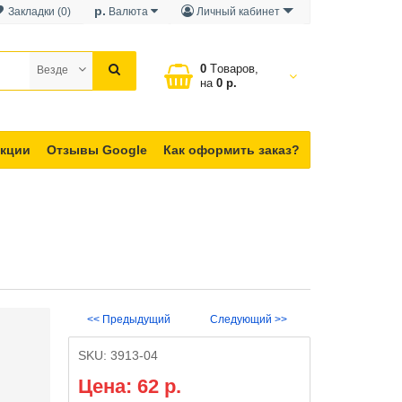
р.
Закладки (0)
Валюта
Личный кабинет
0
Tоваров,
Везде
на
0 р.
кции
Отзывы Google
Как оформить заказ?
<< Предыдущий
Следующий >>
SKU:
3913-04
Цена: 62 р.