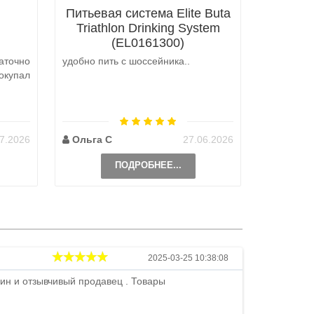
Питьевая система Elite Buta
Triathlon Drinking System
(EL0161300)
аточно
удобно пить с шоссейника..
Не выкуп
окупал
аналоги 
претензий
на выбор
возможно 
7.2026
Ольга С
27.06.2026
Наталь
ПОДРОБНЕЕ...
Андрей
2025-03-25 10:38:08
ин и отзывчивый продавец . Товары
Петр , отличн
стоимости . В
быстро ...