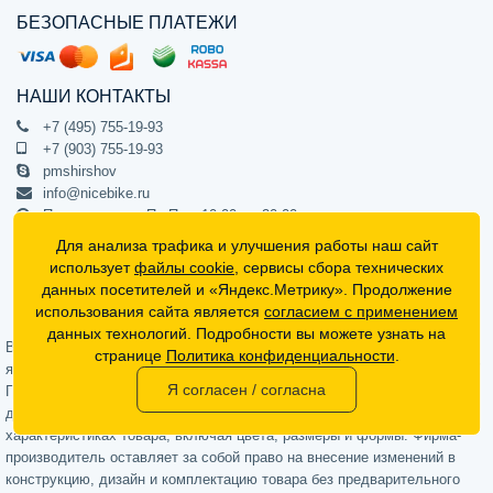
БЕЗОПАСНЫЕ ПЛАТЕЖИ
НАШИ КОНТАКТЫ
+7 (495) 755-19-93
+7 (903) 755-19-93
pmshirshov
info@nicebike.ru
Прием звонков Пн-Пт с 10:00 до 20:00
ПВЗ Пн-Пт с 10:00 до 20:00
Для анализа трафика и улучшения работы наш сайт
г. Москва, ул. Барклая 13с1
использует
файлы cookie
, сервисы сбора технических
подъезд 1, цокольный этаж, офис 1
данных посетителей и «Яндекс.Метрику». Продолжение
использования сайта является
согласием с применением
Официальный интернет-магазин NiceBike © 2012 - 2026
данных технологий. Подробности вы можете узнать на
Вся информация на сайте носит ознакомительный характер, не
странице
Политика конфиденциальности
.
является публичной офертой (определяемой положениями Статьи 437
Я согласен / согласна
Гражданского кодекса РФ) и не может в полной мере передавать
достоверную информацию о свойствах, комплектации и
характеристиках товара, включая цвета, размеры и формы. Фирма-
производитель оставляет за собой право на внесение изменений в
конструкцию, дизайн и комплектацию товара без предварительного