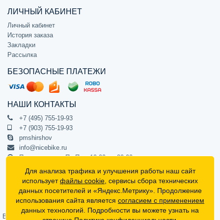
ЛИЧНЫЙ КАБИНЕТ
Личный кабинет
История заказа
Закладки
Рассылка
БЕЗОПАСНЫЕ ПЛАТЕЖИ
НАШИ КОНТАКТЫ
+7 (495) 755-19-93
+7 (903) 755-19-93
pmshirshov
info@nicebike.ru
Прием звонков Пн-Пт с 10:00 до 20:00
ПВЗ Пн-Пт с 10:00 до 20:00
Для анализа трафика и улучшения работы наш сайт
г. Москва, ул. Барклая 13с1
использует
файлы cookie
, сервисы сбора технических
подъезд 1, цокольный этаж, офис 1
данных посетителей и «Яндекс.Метрику». Продолжение
использования сайта является
согласием с применением
Официальный интернет-магазин NiceBike © 2012 - 2026
данных технологий. Подробности вы можете узнать на
Вся информация на сайте носит ознакомительный характер, не