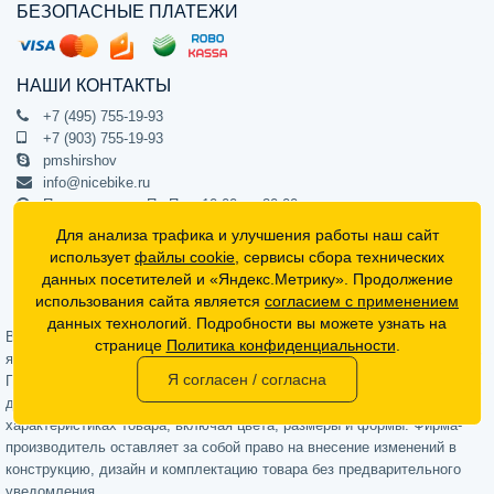
БЕЗОПАСНЫЕ ПЛАТЕЖИ
НАШИ КОНТАКТЫ
+7 (495) 755-19-93
+7 (903) 755-19-93
pmshirshov
info@nicebike.ru
Прием звонков Пн-Пт с 10:00 до 20:00
ПВЗ Пн-Пт с 10:00 до 20:00
Для анализа трафика и улучшения работы наш сайт
г. Москва, ул. Барклая 13с1
использует
файлы cookie
, сервисы сбора технических
подъезд 1, цокольный этаж, офис 1
данных посетителей и «Яндекс.Метрику». Продолжение
использования сайта является
согласием с применением
Официальный интернет-магазин NiceBike © 2012 - 2026
данных технологий. Подробности вы можете узнать на
Вся информация на сайте носит ознакомительный характер, не
странице
Политика конфиденциальности
.
является публичной офертой (определяемой положениями Статьи 437
Я согласен / согласна
Гражданского кодекса РФ) и не может в полной мере передавать
достоверную информацию о свойствах, комплектации и
характеристиках товара, включая цвета, размеры и формы. Фирма-
производитель оставляет за собой право на внесение изменений в
конструкцию, дизайн и комплектацию товара без предварительного
уведомления.