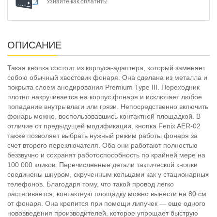
Узнайте как оплатить!
ОПИСАНИЕ
Такая кнопка состоит из корпуса-адаптера, который заменяет
собою обычный хвостовик фонаря. Она сделана из металла и
покрыта слоем анодирования Premium Type III. Переходник
плотно накручивается на корпус фонаря и исключает любое
попадание внутрь влаги или грязи. Непосредственно включить
фонарь можно, воспользовавшись контактной площадкой. В
отличие от предыдущей модификации, кнопка Fenix AER-02
также позволяет выбрать нужный режим работы фонаря за
счет второго переключателя. Оба они работают полностью
беззвучно и сохранят работоспособность по крайней мере на
100 000 кликов. Перечисленные детали тактической кнопки
соединены шнуром, скрученным кольцами как у стационарных
телефонов. Благодаря тому, что такой провод легко
растягивается, контактную площадку можно вынести на 80 см
от фонаря. Она крепится при помощи липучек — еще одного
нововведения производителей, которое упрощает быструю