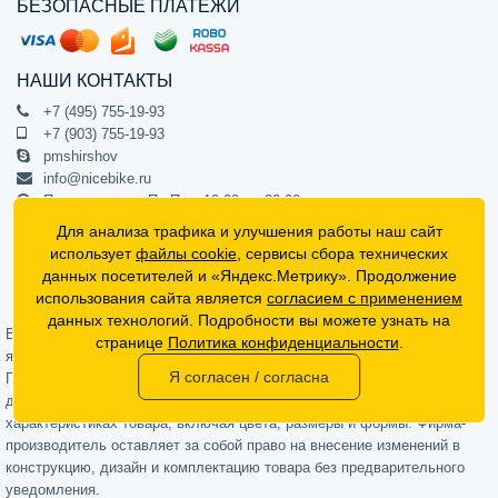
БЕЗОПАСНЫЕ ПЛАТЕЖИ
НАШИ КОНТАКТЫ
+7 (495) 755-19-93
+7 (903) 755-19-93
pmshirshov
info@nicebike.ru
Прием звонков Пн-Пт с 10:00 до 20:00
ПВЗ Пн-Пт с 10:00 до 20:00
Для анализа трафика и улучшения работы наш сайт
г. Москва, ул. Барклая 13с1
использует
файлы cookie
, сервисы сбора технических
подъезд 1, цокольный этаж, офис 1
данных посетителей и «Яндекс.Метрику». Продолжение
использования сайта является
согласием с применением
Официальный интернет-магазин NiceBike © 2012 - 2026
данных технологий. Подробности вы можете узнать на
Вся информация на сайте носит ознакомительный характер, не
странице
Политика конфиденциальности
.
является публичной офертой (определяемой положениями Статьи 437
Я согласен / согласна
Гражданского кодекса РФ) и не может в полной мере передавать
достоверную информацию о свойствах, комплектации и
характеристиках товара, включая цвета, размеры и формы. Фирма-
производитель оставляет за собой право на внесение изменений в
конструкцию, дизайн и комплектацию товара без предварительного
уведомления.