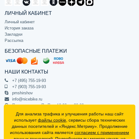
ЛИЧНЫЙ КАБИНЕТ
Личный кабинет
История заказа
Закладки
Рассылка
БЕЗОПАСНЫЕ ПЛАТЕЖИ
НАШИ КОНТАКТЫ
+7 (495) 755-19-93
+7 (903) 755-19-93
pmshirshov
info@nicebike.ru
Прием звонков Пн-Пт с 10:00 до 20:00
ПВЗ Пн-Пт с 10:00 до 20:00
Для анализа трафика и улучшения работы наш сайт
г. Москва, ул. Барклая 13с1
использует
файлы cookie
, сервисы сбора технических
подъезд 1, цокольный этаж, офис 1
данных посетителей и «Яндекс.Метрику». Продолжение
использования сайта является
согласием с применением
Официальный интернет-магазин NiceBike © 2012 - 2026
данных технологий. Подробности вы можете узнать на