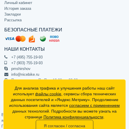
Личный кабинет
История заказа
Закладки
Рассылка
БЕЗОПАСНЫЕ ПЛАТЕЖИ
НАШИ КОНТАКТЫ
+7 (495) 755-19-93
+7 (903) 755-19-93
pmshirshov
info@nicebike.ru
Прием звонков Пн-Пт с 10:00 до 20:00
ПВЗ Пн-Пт с 10:00 до 20:00
Для анализа трафика и улучшения работы наш сайт
г. Москва, ул. Барклая 13с1
использует
файлы cookie
, сервисы сбора технических
подъезд 1, цокольный этаж, офис 1
данных посетителей и «Яндекс.Метрику». Продолжение
использования сайта является
согласием с применением
Официальный интернет-магазин NiceBike © 2012 - 2026
данных технологий. Подробности вы можете узнать на
Вся информация на сайте носит ознакомительный характер, не
странице
Политика конфиденциальности
.
является публичной офертой (определяемой положениями Статьи 437
Я согласен / согласна
Гражданского кодекса РФ) и не может в полной мере передавать