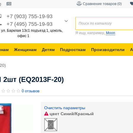
Сравнение товаров (0)
+7 (903) 755-19-93
+7 (495) 755-19-93
, ул. Барклая 13с1 подъезд 1, цоколь,
Я ищу, например,
Moon
офис 1
инам
Женщинам
Детям
Подросткам
Производители
А
20)
 2шт (EQ2013F-20)
0 отзывов
Очистить параметры
цвет
Синий/Красный