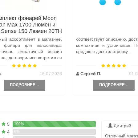
мплект фонарей Moon
tan Max 1700 Люмен и
x Sense 150 Люмен 20TH
Anniversary Edition
ный ассортимент в магазине.
соответствует описанию. дост
а фонари для велосипеда.
компактная и устойчивая. П
 очень эмпатичный хозяин
среднюю десятилитровку...
ина, договорились встретиться
и, чтобы передать ..
а
16.07.2026
Сергей П.
01.0
ПОДРОБНЕЕ...
ПОДРОБНЕЕ...
5
100%
Дмитрий
4
0%
Отличный магаз