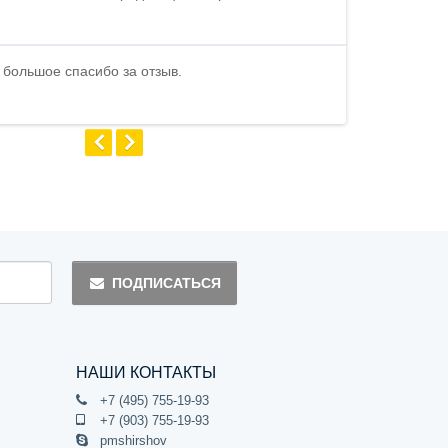
стоимости . В
быстро ...
 большое спасибо за отзыв.
Андрей
ПОДПИСАТЬСЯ
НАШИ КОНТАКТЫ
+7 (495) 755-19-93
+7 (903) 755-19-93
pmshirshov