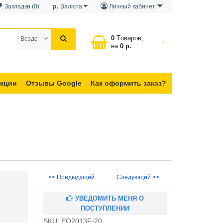
р.
Закладки (0)
Валюта
Личный кабинет
0
Tоваров,
Везде
на
0 р.
кции
Отзывы Google
Как оформить заказ?
<< Предыдущий
Следующий >>
УВЕДОМИТЬ МЕНЯ О
ПОСТУПЛЕНИИ
SKU:
EQ2013F-20