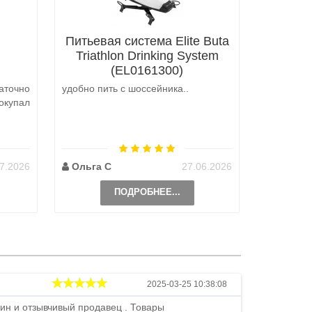
Питьевая система Elite Buta
Triathlon Drinking System
(EL0161300)
аточно
удобно пить с шоссейника..
Не выкуп
окупал
аналоги 
претензий
на выбор
возможно 
7.2026
Ольга С
27.06.2026
Наталь
ПОДРОБНЕЕ...
Андрей
2025-03-25 10:38:08
ин и отзывчивый продавец . Товары
Петр , отличн