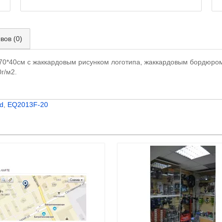
вов (0)
70*40см с жаккардовым рисунком логотипа, жаккардовым бордюро
г/м2.
d
,
EQ2013F-20