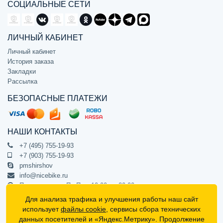
СОЦИАЛЬНЫЕ СЕТИ
ЛИЧНЫЙ КАБИНЕТ
Личный кабинет
История заказа
Закладки
Рассылка
БЕЗОПАСНЫЕ ПЛАТЕЖИ
НАШИ КОНТАКТЫ
+7 (495) 755-19-93
+7 (903) 755-19-93
pmshirshov
info@nicebike.ru
Прием звонков Пн-Пт с 10:00 до 20:00
ПВЗ Пн-Пт с 10:00 до 20:00
Для анализа трафика и улучшения работы наш сайт
г. Москва, ул. Барклая 13с1
использует
файлы cookie
, сервисы сбора технических
подъезд 1, цокольный этаж, офис 1
данных посетителей и «Яндекс.Метрику». Продолжение