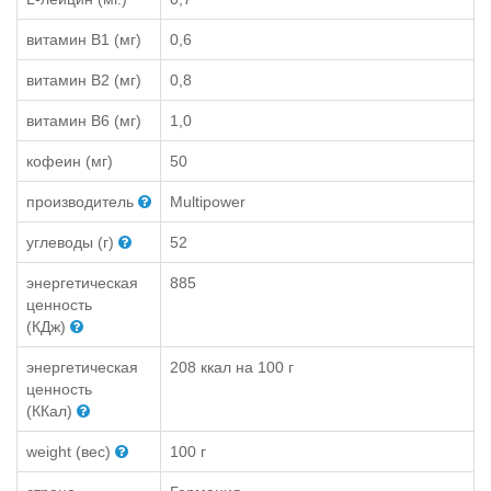
витамин B1 (мг)
0,6
витамин B2 (мг)
0,8
витамин B6 (мг)
1,0
кофеин (мг)
50
производитель
Multipower
углеводы (г)
52
энергетическая
885
ценность
(КДж)
энергетическая
208 ккал на 100 г
ценность
(ККал)
weight (вес)
100 г