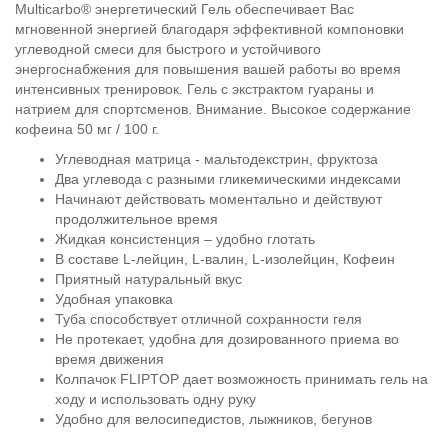
Multicarbo® энергетический Гель обеспечивает Вас
мгновенной энергией благодаря эффективной компоновки
углеводной смеси для быстрого и устойчивого
энергоснабжения для повышения вашей работы во время
интенсивных тренировок. Гель с экстрактом гуараны и
натрием для спортсменов. Внимание. Высокое содержание
кофеина 50 мг / 100 г.
Углеводная матрица - мальтодекстрин, фруктоза
Два углевода с разными гликемическими индексами
Начинают действовать моментально и действуют
продолжительное время
Жидкая консистенция – удобно глотать
В составе L-лейцин, L-валин, L-изолейцин, Кофеин
Приятный натуральный вкус
Удобная упаковка
Туба способствует отличной сохранности геля
Не протекает, удобна для дозированного приема во
время движения
Колпачок FLIPTOP дает возможность принимать гель на
ходу и использовать одну руку
Удобно для велосипедистов, лыжников, бегунов