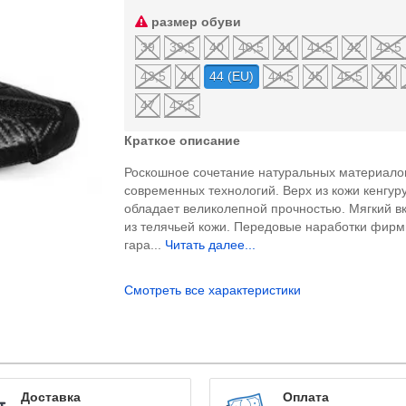
размер обуви
39
39,5
40
40,5
41
41,5
42
42,5
43,5
44
44 (EU)
44,5
45
45,5
46
47
47,5
Краткое описание
Роскошное сочетание натуральных материало
современных технологий. Верх из кожи кенгуру
обладает великолепной прочностью. Мягкий 
из телячьей кожи. Передовые наработки фирм
гара...
Читать далее...
Смотреть все характеристики
Доставка
Оплата