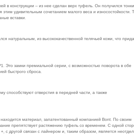
ей в конструкции – из нее сделан верх туфель. Он получился тонки
ся этим удивительным сочетанием малого веса и износостойкости. 
ные вставки.
лся натуральным, из высококачественной телячьей кожи, что прид
P1. Это замки премиальной серии, с возможностью поворота в обе
ей быстрого сброса.
му способствуют отверстия в передней части, а также
находится материал, запатентованный компанией Bont. По своим
ование препятствует растяжению туфель со временем. С одной сто
 +, с другой связан с лайнером и, таким образом, является неотде