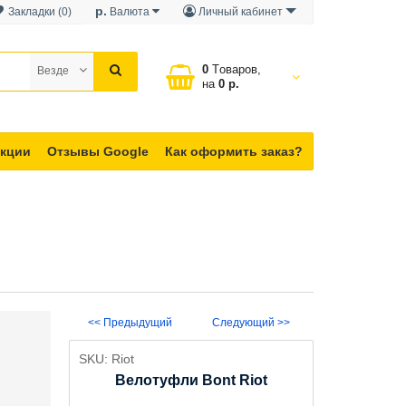
р.
Закладки (0)
Валюта
Личный кабинет
0
Tоваров,
Везде
на
0 р.
кции
Отзывы Google
Как оформить заказ?
<< Предыдущий
Следующий >>
SKU:
Riot
Велотуфли Bont Riot