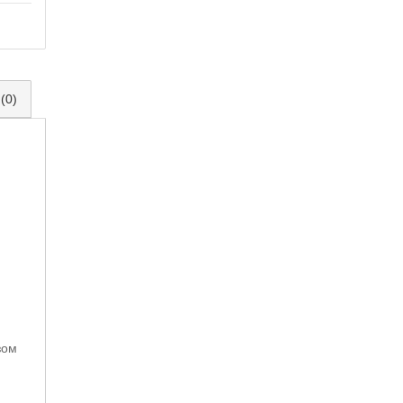
(0)
зом