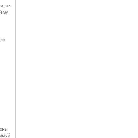
м, но
Тему
ало
роны
лимой