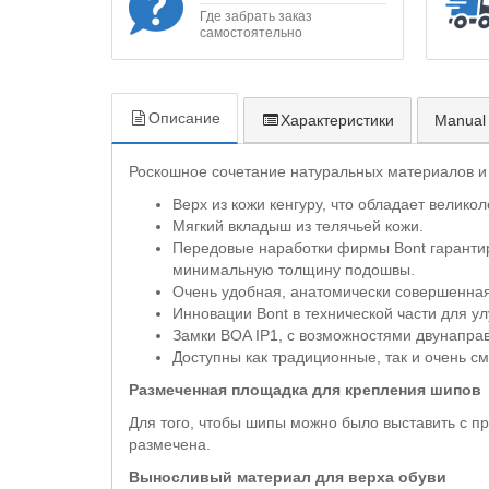
Где забрать заказ
самостоятельно
Описание
Характеристики
Manual
Роскошное сочетание натуральных материалов и
Верх из кожи кенгуру, что обладает велико
Мягкий вкладыш из телячьей кожи.
Передовые наработки фирмы Bont гарантир
минимальную толщину подошвы.
Очень удобная, анатомически совершенная 
Инновации Bont в технической части для 
Замки BOA IP1, с возможностями двунапра
Доступны как традиционные, так и очень с
Размеченная площадка для крепления шипов
Для того, чтобы шипы можно было выставить с п
размечена.
Выносливый материал для верха обуви