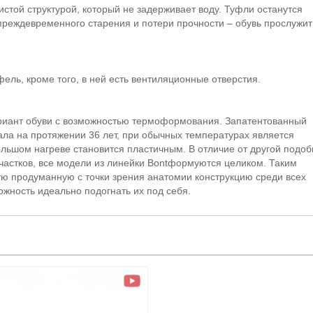
истой структурой, который не задерживает воду. Туфли останутся
 преждевременного старения и потери прочности – обувь прослужит
ль, кроме того, в ней есть вентиляционные отверстия.
риант обуви с возможностью термоформования. Запатентованный
ла на протяжении 36 лет, при обычных температурах является
ольшом нагреве становится пластичным. В отличие от другой подо
частков, все модели из линейки Bontформуются целиком. Таким
ю продуманную с точки зрения анатомии конструкцию среди всех
ожность идеально подогнать их под себя.