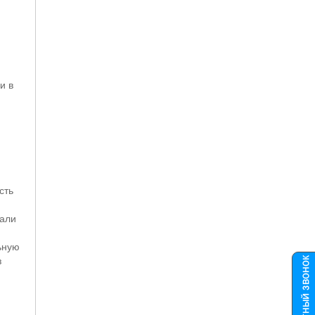
и в
сть
вали
ьную
з