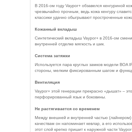
В 2016-ом году Vaypor+ обзавелся кенгуриной кож
чрезвычайно прочным, ведь кожа кенгуру славит
классики удачно обыгрывают простроченные кожа
Кожанный вкладыш
Синтетический вкладыш Vaypor+ в 2016-ом смени
внутренней отделке мягкость и шик.
Система затяжки
Используется пара круглых замков модели BOA I
стороны, мелким фиксированным шагом и функци
Вентиляция
Vaypor+ этой генерации прекрасно «дышат» – это
перфорированный язык и боковины.
Не растягивается со временем
Между внешней и внутренней частью (лайнером) 
качествам он напоминает кевлар, а его использ
этот слой крепко пришит к наружной части Vaypor