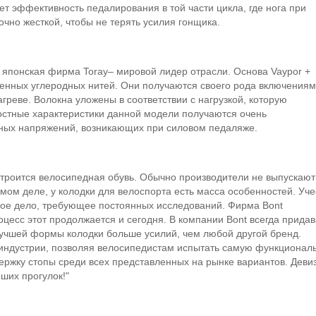
т эффективность педалирования в той части цикла, где нога при
очно жесткой, чтобы не терять усилия гонщика.
т японская фирма Toray– мировой лидер отрасли. Основа Vaypor +
енных углеродных нитей. Они получаются своего рода включениям
греве. Волокна уложены в соответствии с нагрузкой, которую
ностные характеристики данной модели получаются очень
ых напряжений, возникающих при силовом педаляже.
 строится велосипедная обувь. Обычно производители не выпускают
мом деле, у колодки для велоспорта есть масса особенностей. Уче
ое дело, требующее постоянных исследований. Фирма Bont
оцесс этот продолжается и сегодня. В компании Bont всегда прида
лучшей формы колодки больше усилий, чем любой другой бренд.
 индустрии, позволяя велосипедистам испытать самую функционал
ержку стопы среди всех представленных на рынке вариантов. Деви
ших прогулок!"