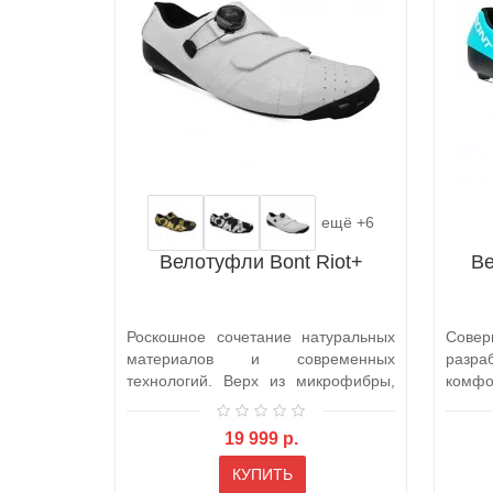
ещё +6
Велотуфли Bont Riot+
Ве
Роскошное сочетание натуральных
Сове
материалов и современных
разра
технологий. Верх из микрофибры,
комфо
обл..
соврем
19 999 р.
КУПИТЬ