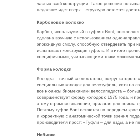
частью всей конструкции. Такое решение повышае
педаляже идет вверх – структура остается достат
Карбоновое волокно
Карбон, используемый в туфлях Bont, поставляе
сделана вручную с использованием однонаправл
эпоксидную смолу, способную отвердевать при на
испытывает конструкция туфель. И в итоге проч
специфичными, учитывающими точки максимальн
Форма колодки
Колодка – точный слепок стопы, вокруг которого
специальных колодок для велотуфель, хотя на са
все нюансы биомеханики велосипедиста – больш
совершенствует форму колодок с 1975 года, и пр
этому огромное значение, прилагая для поиска 
Поэтому туфли Bont остаются на переднем крае
и корректную с анатомической точки зрения подд
производителя прост: «Туфли – для езды, а не пе
Набивка