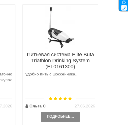
Питьевая система Elite Buta
Triathlon Drinking System
(EL0161300)
аточно
удобно пить с шоссейника..
Не выкуп
окупал
аналоги 
претензий
на выбор
возможно 
7.2026
Ольга С
27.06.2026
Наталь
ПОДРОБНЕЕ...