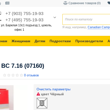
Сравнение товаров (0)
+7 (903) 755-19-93
+7 (495) 755-19-93
, ул. Барклая 13с1 подъезд 1, цоколь,
Я ищу, например,
Canadian Camp
офис 1
инам
Женщинам
Детям
Подросткам
Производители
А
BC 7.16 (07160)
0 отзывов
Очистить параметры
цвет
Чёрный