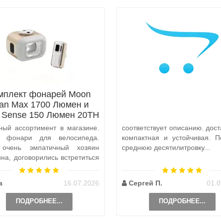
мплект фонарей Moon
tan Max 1700 Люмен и
x Sense 150 Люмен 20TH
Anniversary Edition
ный ассортимент в магазине.
соответствует описанию. дост
а фонари для велосипеда.
компактная и устойчивая. П
 очень эмпатичный хозяин
среднюю десятилитровку...
ина, договорились встретиться
и, чтобы передать ..
а
16.07.2026
Сергей П.
01.0
ПОДРОБНЕЕ...
ПОДРОБНЕЕ...