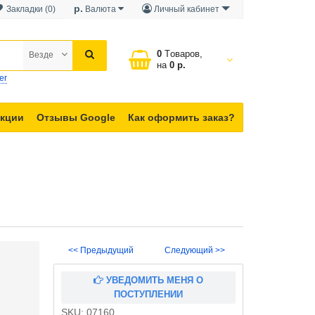
р.
Закладки (0)
Валюта
Личный кабинет
0
Tоваров,
Везде
на
0 р.
er
кции
Отзывы Google
Как оформить заказ?
<< Предыдущий
Следующий >>
УВЕДОМИТЬ МЕНЯ О
ПОСТУПЛЕНИИ
SKU:
07160