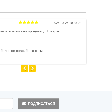
Андрей
2025-03-25 10:38:08
ин и отзывчивый продавец . Товары
Петр , отличн
стоимости . В
быстро ...
 большое спасибо за отзыв.
Андрей
ПОДПИСАТЬСЯ