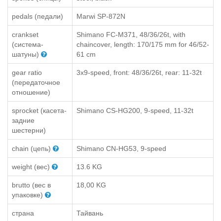
pedals (педали)
Marwi SP-872N
crankset
Shimano FC-M371, 48/36/26t, with
(система-
chaincover, length: 170/175 mm for 46/52-
шатуны)
61 cm
gear ratio
3x9-speed, front: 48/36/26t, rear: 11-32t
(передаточное
отношение)
sprocket (касета-
Shimano CS-HG200, 9-speed, 11-32t
задние
шестерни)
chain (цепь)
Shimano CN-HG53, 9-speed
weight (вес)
13.6 KG
brutto (вес в
18,00 KG
упаковке)
страна
Тайвань