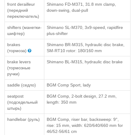
front derailleur
Shimano FD-M371, 31.8 mm clamp,
(передний
down-swing, dual-pull
переключатель)
shifters (манетки-
Shimano SL-M370, 3x9-speed, rapidfire
шифтер)
plus-shifter
brakes
Shimano BR-M315, hydraulic disc brake,
(тормоза)
SM-RT10 rotor: 180/160 mm
brake levers
Shimano BL-M315, hydraulic disc brake
(тормозные
ручки)
saddle (седло)
BGM Comp Sport, lady
seatpost
BGM Comp, 2-bolt design, 27.2 mm,
(подседельный
length: 350 mm
штырь)
handlebar (руль)
BGM Comp, riser bar, backsweep: 9°,
rise: 15 mm, width: 620/640/660 mm for
46/52-56/61 cm