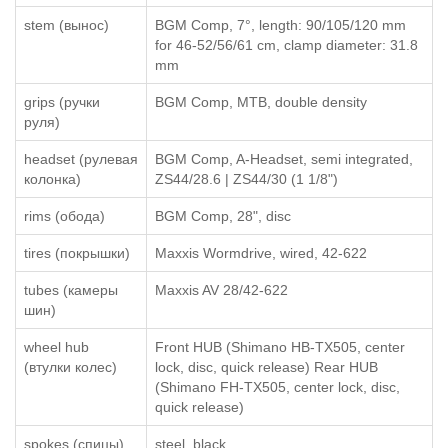
stem (вынос)
BGM Comp, 7°, length: 90/105/120 mm
for 46-52/56/61 cm, clamp diameter: 31.8
mm
grips (ручки
BGM Comp, MTB, double density
руля)
headset (рулевая
BGM Comp, A-Headset, semi integrated,
колонка)
ZS44/28.6 | ZS44/30 (1 1/8")
rims (обода)
BGM Comp, 28", disc
tires (покрышки)
Maxxis Wormdrive, wired, 42-622
tubes (камеры
Maxxis AV 28/42-622
шин)
wheel hub
Front HUB (Shimano HB-TX505, center
(втулки колес)
lock, disc, quick release) Rear HUB
(Shimano FH-TX505, center lock, disc,
quick release)
spokes (спицы)
steel, black