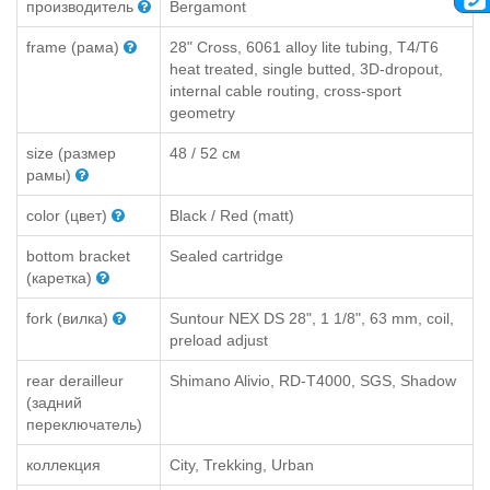
производитель
Bergamont
frame (рама)
28" Cross, 6061 alloy lite tubing, T4/T6
heat treated, single butted, 3D-dropout,
internal cable routing, cross-sport
geometry
size (размер
48 / 52 см
рамы)
color (цвет)
Black / Red (matt)
bottom bracket
Sealed cartridge
(каретка)
fork (вилка)
Suntour NEX DS 28", 1 1/8", 63 mm, coil,
preload adjust
rear derailleur
Shimano Alivio, RD-T4000, SGS, Shadow
(задний
переключатель)
коллекция
City, Trekking, Urban