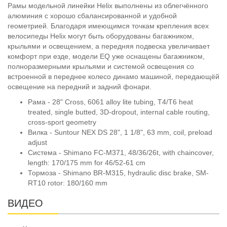
Рамы модельной линейки Helix выполнены из облегчённого
алюминия с хорошо сбалансированной и удобной
геометрией. Благодаря имеющимся точкам крепления всех
велосипеды Helix могут быть оборудованы багажником,
крыльями и освещением, а передняя подвеска увеличивает
комфорт при езде, модели EQ уже оснащены багажником,
полноразмерными крыльями и системой освещения со
встроенной в переднее колесо динамо машиной, передающёй
освещение на передний и задний фонари.
Рама - 28" Cross, 6061 alloy lite tubing, T4/T6 heat
treated, single butted, 3D-dropout, internal cable routing,
cross-sport geometry
Вилка - Suntour NEX DS 28", 1 1/8", 63 mm, coil, preload
adjust
Система - Shimano FC-M371, 48/36/26t, with chaincover,
length: 170/175 mm for 46/52-61 cm
Тормоза - Shimano BR-M315, hydraulic disc brake, SM-
RT10 rotor: 180/160 mm
ВИДЕО