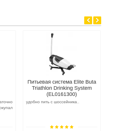
Питьевая система Elite Buta
Triathlon Drinking System
(EL0161300)
аточно
удобно пить с шоссейника..
Не выкуп
окупал
аналоги 
претензий
на выбор
возможно 