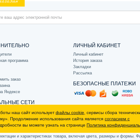
магазин
ЛНИТЕЛЬНО
ЛИЧНЫЙ КАБИНЕТ
дители
Личный кабинет
кая программа
История заказа
Закладки
Рассылка
мить заказ
БЕЗОПАСНЫЕ ПЛАТЕЖИ
азина
на Яндексе
ЛЬНЫЕ СЕТИ
аботы наш сайт использует
файлы cookie
, сервисы сбора техническ
ику». Продолжение использования сайта является
согласием с
дробности вы можете узнать на странице
Политика конфиденциаль
р, не является публичной офертой (определяемой положениями Статьи 
ктации и характеристиках товара, включая цвета, размеры и формы. Фи