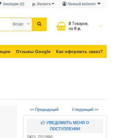
р.
Закладки (0)
Валюта
Личный кабинет
0
Tоваров,
Везде
на
0 р.
кции
Отзывы Google
Как оформить заказ?
<< Предыдущий
Следующий >>
УВЕДОМИТЬ МЕНЯ О
ПОСТУПЛЕНИИ
SKU:
251986