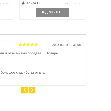
7.2026
Ольга С
27.06.2026
Наталь
ПОДРОБНЕЕ...
Андрей
2025-03-25 10:38:08
ин и отзывчивый продавец . Товары
Петр , отличн
стоимости . В
быстро ...
 большое спасибо за отзыв.
Андрей