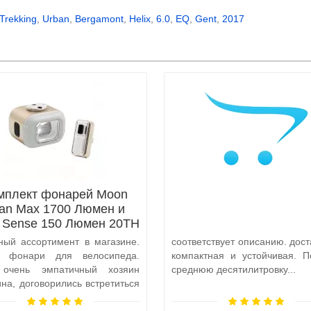
Trekking
,
Urban
,
Bergamont
,
Helix
,
6.0
,
EQ
,
Gent
,
2017
мплект фонарей Moon
tan Max 1700 Люмен и
x Sense 150 Люмен 20TH
Anniversary Edition
ный ассортимент в магазине.
соответствует описанию. дост
а фонари для велосипеда.
компактная и устойчивая. П
 очень эмпатичный хозяин
среднюю десятилитровку...
ина, договорились встретиться
и, чтобы передать ..