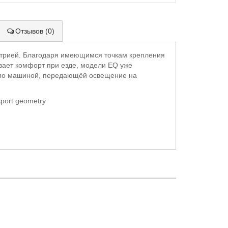
Отзывов (0)
етрией. Благодаря имеющимся точкам крепления
вает комфорт при езде, модели EQ уже
амо машиной, передающёй освещение на
-sport geometry