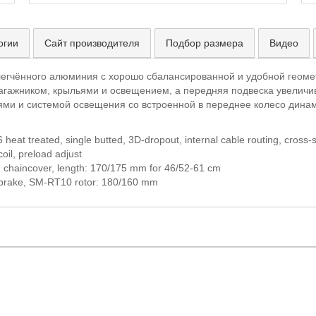
огии
Сайт производителя
Подбор размера
Видео
легчённого алюминия с хорошо сбалансированной и удобной геом
багажником, крыльями и освещением, а передняя подвеска увеличи
ми и системой освещения со встроенной в переднее колесо дин
6 heat treated, single butted, 3D-dropout, internal cable routing, cross
il, preload adjust
 chaincover, length: 170/175 mm for 46/52-61 cm
 brake, SM-RT10 rotor: 180/160 mm