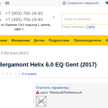
Сравнение товаров (0)
+7 (903) 755-19-93
+7 (495) 755-19-93
, ул. Барклая 13с1 подъезд 1, цоколь,
Я ищу, например,
Capita
офис 1
инам
Женщинам
Детям
Подросткам
Производители
А
.0 EQ Gent (2017)
rgamont Helix 6.0 EQ Gent (2017)
0 отзывов
Очистить параметры
цвет
Чёрный/Лаймовый