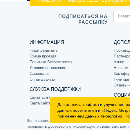
NiceBike.ru - Официальный интернет-
ПОДПИСАТЬСЯ НА
РАССЫЛКУ
ИНФОРМАЦИЯ
ДОПО
Наши реквизиты
Произво
Схема проезда
Партнёрс
Политика Безопасности
Акции
Условия соглашения
Новости
Самовывоз
Как офор
Оплата заказа
Гимн маг
Отзывы 
СЛУЖБА ПОДДЕРЖКИ
СОЦИА
Связаться с нами
Карта сайта
Для анализа трафика и улучшения р
данных посетителей и «Яндекс.Метр
применением
данных технологий. По
Вся информация на сайте носит ознакомительный характе
передавать достоверную информацию о свойствах, компле