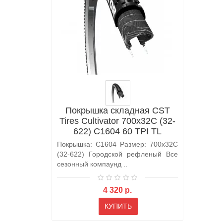
Покрышка складная CST
Tires Cultivator 700x32C (32-
622) C1604 60 TPI TL
(001382)
Покрышка: C1604 Размер: 700x32C
(32-622) Городской рефленый Все
сезонный компаунд ..
4 320 р.
КУПИТЬ