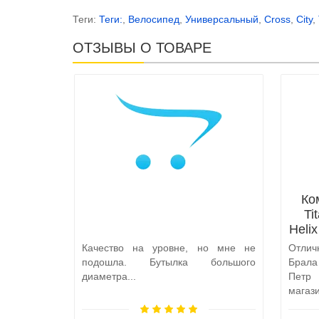
Теги:
Теги:
,
Велосипед
,
Универсальный
,
Cross
,
City
,
ОТЗЫВЫ О ТОВАРЕ
Ко
Ti
Heli
Качество на уровне, но мне не
Отлич
подошла. Бутылка большого
Брал
диаметра...
Петр
магаз
по пут