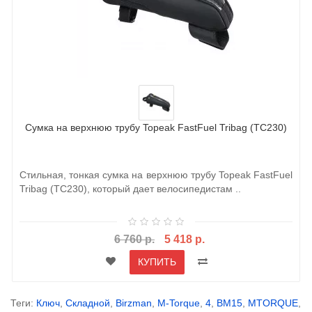
Сумка на верхнюю трубу Topeak FastFuel Tribag (TC230)
Стильная, тонкая сумка на верхнюю трубу Topeak FastFuel
Tribag (TC230), который дает велосипедистам ..
6 760 р.
5 418 р.
КУПИТЬ
Теги:
Ключ
,
Складной
,
Birzman
,
M-Torque
,
4
,
BM15
,
MTORQUE
,