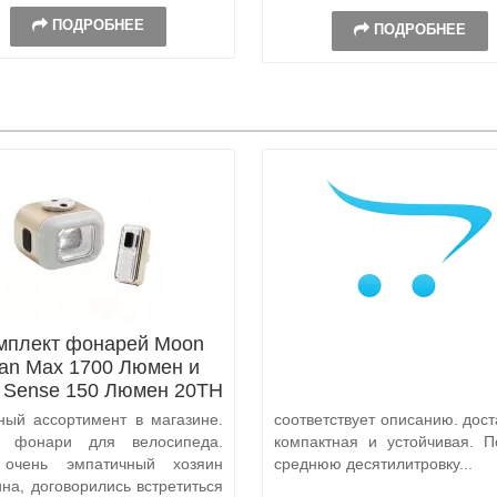
ПОДРОБНЕЕ
ПОДРОБНЕЕ
мплект фонарей Moon
tan Max 1700 Люмен и
x Sense 150 Люмен 20TH
Anniversary Edition
ный ассортимент в магазине.
соответствует описанию. дост
а фонари для велосипеда.
компактная и устойчивая. П
 очень эмпатичный хозяин
среднюю десятилитровку...
ина, договорились встретиться