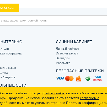
магазин
ЛНИТЕЛЬНО
ЛИЧНЫЙ КАБИНЕТ
дители
Личный кабинет
кая программа
История заказа
Закладки
Рассылка
мить заказ
БЕЗОПАСНЫЕ ПЛАТЕЖИ
азина
на Яндексе
ЛЬНЫЕ СЕТИ
аботы наш сайт использует
файлы cookie
, сервисы сбора техническ
ику». Продолжение использования сайта является
согласием с
дробности вы можете узнать на странице
Политика конфиденциаль
р, не является публичной офертой (определяемой положениями Статьи 