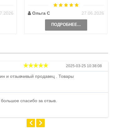
возможно 
7.2026
Ольга С
27.06.2026
Наталь
ПОДРОБНЕЕ...
Андрей
2025-03-25 10:38:08
ин и отзывчивый продавец . Товары
Петр , отличн
стоимости . В
быстро ...
 большое спасибо за отзыв.
Андрей