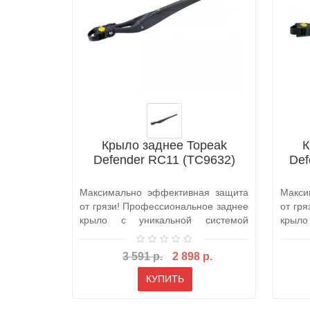
Крыло заднее Topeak
К
Defender RC11 (TC9632)
Def
Максимально эффективная защита
Макси
от грязи! Профессиональное заднее
от гр
крыло с уникальной системой
крыл
быстрой..
быстро
3 591 р.
2 898 р.
КУПИТЬ