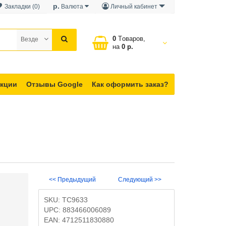
р.
Закладки (0)
Валюта
Личный кабинет
0
Tоваров,
Везде
на
0 р.
кции
Отзывы Google
Как оформить заказ?
<< Предыдущий
Следующий >>
SKU:
TC9633
UPC:
883466006089
EAN:
4712511830880