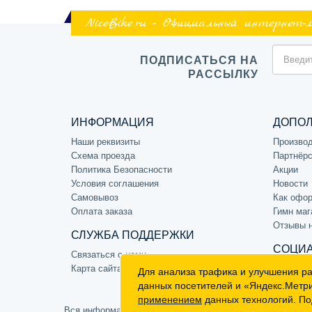
NiceBike.ru - Официальный интернет-
ПОДПИСАТЬСЯ НА
РАССЫЛКУ
ИНФОРМАЦИЯ
ДОПО
Наши реквизиты
Произво
Схема проезда
Партнёрс
Политика Безопасности
Акции
Условия соглашения
Новости
Самовывоз
Как офор
Оплата заказа
Гимн маг
Отзывы 
СЛУЖБА ПОДДЕРЖКИ
СОЦИА
Связаться с нами
Карта сайта
Для анализа трафика и улучшения р
данных посетителей и «Яндекс.Метр
применением
данных технологий. По
Вся информация на сайте носит ознакомительный характе