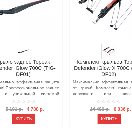
рыло заднее Topeak
Комплект крыльев To
ender iGlow 700C (TIG-
Defender iGlow X 700C 
DF01)
DF02)
мально эффективная защита
Максимально эффективная 
язи! Профессиональное заднее
от грязи! Комплект крыль
о с уникальной системой
дорожного или шоссе
й..
велосипеда с ..
5 191 р.
4 788 р.
14 486 р.
6 036 р.
КУПИТЬ
КУПИТЬ