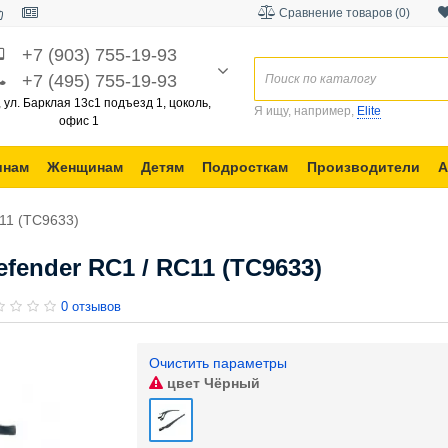
Сравнение товаров (0)
+7 (903) 755-19-93
+7 (495) 755-19-93
, ул. Барклая 13с1 подъезд 1, цоколь,
Я ищу, например,
Elite
офис 1
инам
Женщинам
Детям
Подросткам
Производители
А
11 (TC9633)
fender RC1 / RC11 (TC9633)
0 отзывов
Очистить параметры
цвет
Чёрный