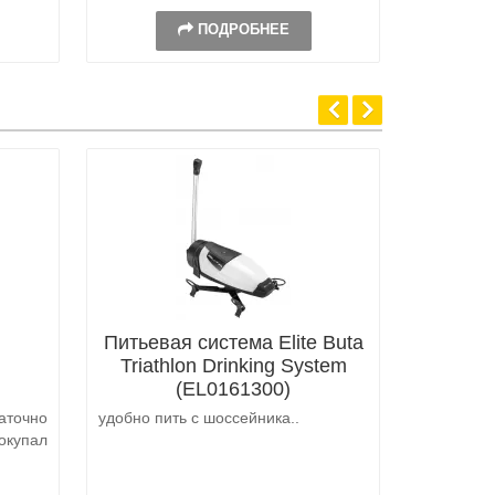
ПОДРОБНЕЕ
Питьевая система Elite Buta
Triathlon Drinking System
(EL0161300)
аточно
удобно пить с шоссейника..
Не выкуп
окупал
аналоги 
претензий
на выбор