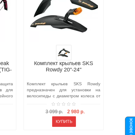
peak
Комплект крыльев SKS
Компле
(TIG-
Rowdy 20"-24"
42 2
защита
Комплект крыльев SKS Rowdy
Ширина к
ев для
предназначен для установки на
установку
йного
велосипеды с диаметром колеса от
велосипед
20 до 24 д..
3 099 р.
2 980 р.
КУПИТЬ