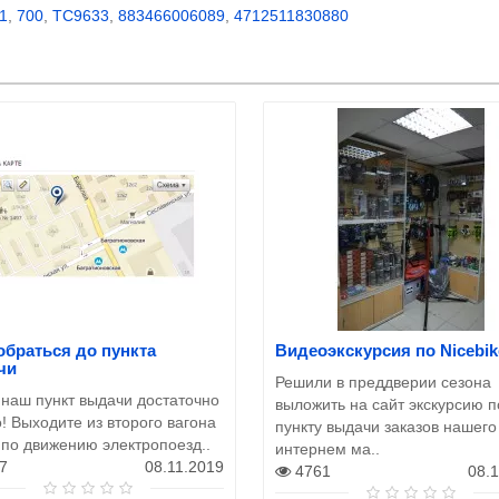
1
,
700
,
TC9633
,
883466006089
,
4712511830880
обраться до пункта
Видеоэкскурсия по Nicebik
чи
Решили в преддверии сезона
 наш пункт выдачи достаточно
выложить на сайт экскурсию п
! Выходите из второго вагона
пункту выдачи заказов нашего
 по движению электропоезд..
интернем ма..
7
08.11.2019
4761
08.