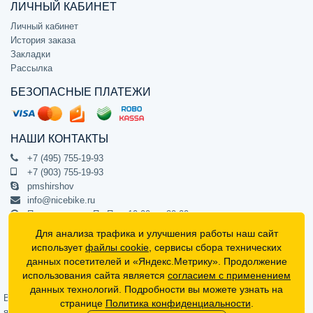
ЛИЧНЫЙ КАБИНЕТ
Личный кабинет
История заказа
Закладки
Рассылка
БЕЗОПАСНЫЕ ПЛАТЕЖИ
НАШИ КОНТАКТЫ
+7 (495) 755-19-93
+7 (903) 755-19-93
pmshirshov
info@nicebike.ru
Прием звонков Пн-Пт с 10:00 до 20:00
ПВЗ Пн-Пт с 10:00 до 20:00
Для анализа трафика и улучшения работы наш сайт
г. Москва, ул. Барклая 13с1
использует
файлы cookie
, сервисы сбора технических
подъезд 1, цокольный этаж, офис 1
данных посетителей и «Яндекс.Метрику». Продолжение
использования сайта является
согласием с применением
Официальный интернет-магазин NiceBike © 2012 - 2026
данных технологий. Подробности вы можете узнать на
Вся информация на сайте носит ознакомительный характер, не
странице
Политика конфиденциальности
.
является публичной офертой (определяемой положениями Статьи 437