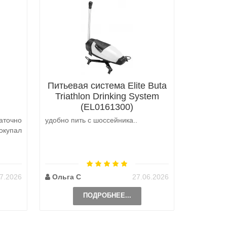
Питьевая система Elite Buta
Triathlon Drinking System
(EL0161300)
аточно
удобно пить с шоссейника..
Не выкуп
окупал
аналоги 
претензий
на выбор
возможно 
7.2026
Ольга С
27.06.2026
Наталь
ПОДРОБНЕЕ...