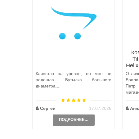
Ко
Ti
Heli
Качество на уровне, но мне не
Отлич
подошла. Бутылка большого
Брал
диаметра...
Петр
магаз
по пут
Сергей
17.07.2026
Анн
ПОДРОБНЕЕ...