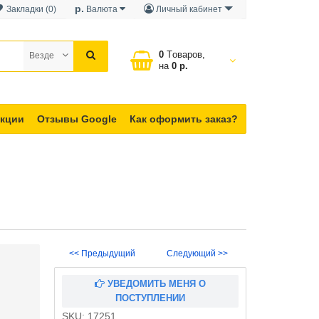
р.
Закладки (0)
Валюта
Личный кабинет
0
Tоваров,
Везде
на
0 р.
кции
Отзывы Google
Как оформить заказ?
<< Предыдущий
Следующий >>
УВЕДОМИТЬ МЕНЯ О
ПОСТУПЛЕНИИ
SKU:
17251