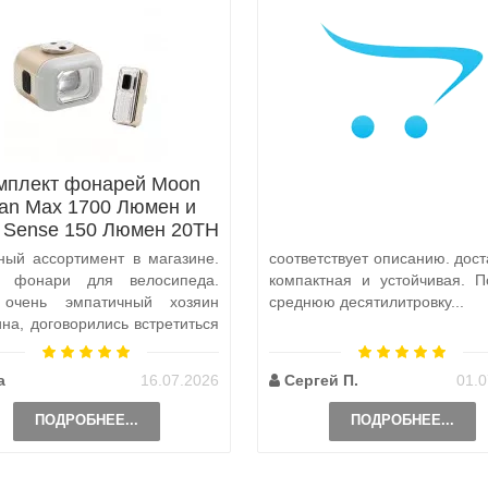
мплект фонарей Moon
tan Max 1700 Люмен и
x Sense 150 Люмен 20TH
Anniversary Edition
ный ассортимент в магазине.
соответствует описанию. дост
а фонари для велосипеда.
компактная и устойчивая. П
 очень эмпатичный хозяин
среднюю десятилитровку...
ина, договорились встретиться
и, чтобы передать ..
а
16.07.2026
Сергей П.
01.0
ПОДРОБНЕЕ...
ПОДРОБНЕЕ...