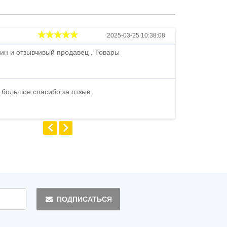
Андрей
2025-03-25 10:38:08
ин и отзывчивый продавец . Товары
Петр , отличн
стоимости . В
быстро ...
 большое спасибо за отзыв.
Андрей
ПОДПИСАТЬСЯ