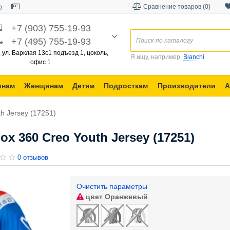
Сравнение товаров (0)
+7 (903) 755-19-93
+7 (495) 755-19-93
, ул. Барклая 13с1 подъезд 1, цоколь,
Я ищу, например,
Bianchi
офис 1
инам
Женщинам
Детям
Подросткам
Производители
А
h Jersey (17251)
 360 Creo Youth Jersey (17251)
0 отзывов
Очистить параметры
цвет
Оранжевый