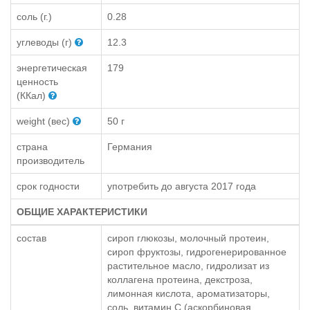
соль (г.)
0.28
углеводы (г)
12.3
энергетическая
179
ценность
(ККал)
weight (вес)
50 г
страна
Германия
производитель
срок годности
употребить до августа 2017 года
ОБЩИЕ ХАРАКТЕРИСТИКИ
состав
сироп глюкозы, молочный протеин,
сироп фруктозы, гидрогенерированное
растительное масло, гидролизат из
коллагена протеина, декстроза,
лимонная кислота, ароматизаторы,
соль, витамин С (аскорбиновая