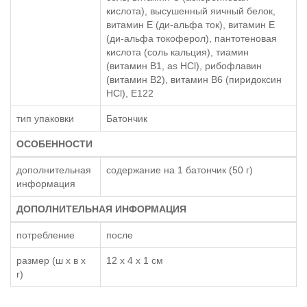
кислота), высушенный яичный белок,
витамин Е (ди-альфа ток), витамин Е
(ди-альфа токоферол), пантотеновая
кислота (соль кальция), тиамин
(витамин В1, as HCl), рибофлавин
(витамин В2), витамин В6 (пиридоксин
HCl), E122
тип упаковки
Батончик
ОСОБЕННОСТИ
дополнительная
содержание на 1 батончик (50 г)
информация
ДОПОЛНИТЕЛЬНАЯ ИНФОРМАЦИЯ
потребление
после
размер (ш x в x
12 x 4 x 1 см
г)