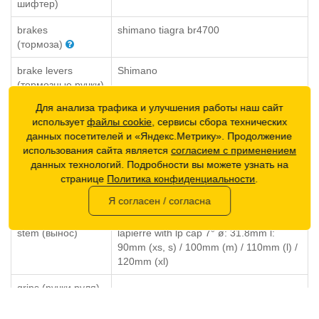
шифтер)
brakes
shimano tiagra br4700
(тормоза)
brake levers
Shimano
(тормозные ручки)
Для анализа трафика и улучшения работы наш сайт
saddle (седло)
selle italia x1
использует
файлы cookie
, сервисы сбора технических
данных посетителей и «Яндекс.Метрику». Продолжение
seatpost
lapierre sp-3d1 ø: 31.6mm l: 350mm
использования сайта является
согласием с применением
(подседельный
данных технологий. Подробности вы можете узнать на
штырь)
странице
Политика конфиденциальности
.
handlebar (руль)
lapierre hb-cr12 40mm (xs) / 42mm (s,
Я согласен / согласна
m, l) / 44mm (xl)
stem (вынос)
lapierre with lp cap 7° ø: 31.8mm l:
90mm (xs, s) / 100mm (m) / 110mm (l) /
120mm (xl)
grips (ручки руля)
headset (рулевая
fsa 1’’1/8 1’’1/4 fsa orbit c-33 44e +