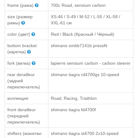
frame (рама)
700c Road, sensium carbon
size (размер
XS-46 / S-49 / M-52 / L-55 / XL-58 /
рамы)
XXL-61 см
color (цвет)
Red / Black (Красный / Чёрный)
bottom bracket
shimano smbb7141b pressfit
(каретка)
fork (вилка)
lapierre sensium carbon - carbon steerer
rear derailleur
shimano tiagra rd4700gs 10-speed
(задний
переключатель)
коллекция
Road, Racing, Triathlon
front derailleur
shimano tiagra fd4700f
(передний
переключатель)
shifters (манетки-
shimano tiagra st4700 2x10-speed