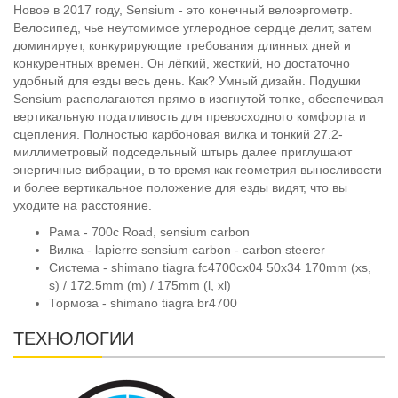
Новое в 2017 году, Sensium - это конечный велоэргометр.
Велосипед, чье неутомимое углеродное сердце делит, затем
доминирует, конкурирующие требования длинных дней и
конкурентных времен. Он лёгкий, жесткий, но достаточно
удобный для езды весь день. Как? Умный дизайн. Подушки
Sensium располагаются прямо в изогнутой топке, обеспечивая
вертикальную податливость для превосходного комфорта и
сцепления. Полностью карбоновая вилка и тонкий 27.2-
миллиметровый подседельный штырь далее приглушают
энергичные вибрации, в то время как геометрия выносливости
и более вертикальное положение для езды видят, что вы
уходите на расстояние.
Рама - 700c Road, sensium carbon
Вилка - lapierre sensium carbon - carbon steerer
Система - shimano tiagra fc4700cx04 50x34 170mm (xs,
s) / 172.5mm (m) / 175mm (l, xl)
Тормоза - shimano tiagra br4700
ТЕХНОЛОГИИ