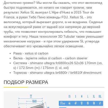
Достаточно громко? Мы могли бы сказать, что этот велосипед
быстро поднимается, но ничего не говорит громче, чем
результат. Xelius SL выиграл L'Alpe d'Huez в 2015 Tour de
France, в руках Тибо Пино команды FDJ. Xelius SL - это
велосипед, который вырезает дороги, а не всадника. Сиденья
на всеуглеродной раме от задней оси напрямую до верхней
трубы, что позволяет контролировать гибкость, что повышает
комфорт и тягу. Наша технология 3D Tubular также уменьшает
механические нагрузки - и при этом удержание SL углерода
обеспечивает его чрезвычайно лёгкое освещение.
Рама - xelius sl carbon
Вилка - lapierre xelius sl carbon - carbon steerer
Система - shimano ultegra fc6800cx26 52x36 170mm (xs,
s) / 172.5mm (m) / 175mm (l, xl, xxl)
Тормоза - shimano ultegra br6800r / br6810f directmount
ПОДБОР РАЗМЕРА