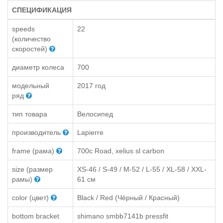
СПЕЦИФИКАЦИЯ
speeds
22
(количество
скоростей)
диаметр колеса
700
модельный
2017 год
ряд
тип товара
Велосипед
производитель
Lapierre
frame (рама)
700c Road, xelius sl carbon
size (размер
XS-46 / S-49 / M-52 / L-55 / XL-58 / XXL-
рамы)
61 см
color (цвет)
Black / Red (Чёрный / Красный)
bottom bracket
shimano smbb7141b pressfit