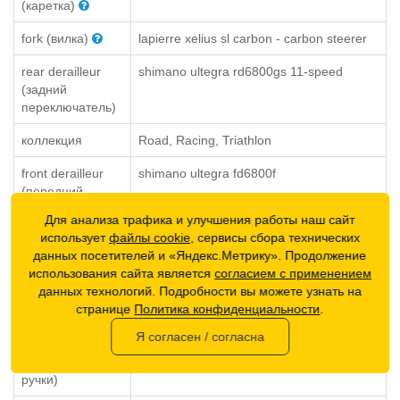
(каретка)
fork (вилка)
lapierre xelius sl carbon - carbon steerer
rear derailleur
shimano ultegra rd6800gs 11-speed
(задний
переключатель)
коллекция
Road, Racing, Triathlon
front derailleur
shimano ultegra fd6800f
(передний
переключатель)
Для анализа трафика и улучшения работы наш сайт
использует
файлы cookie
, сервисы сбора технических
shifters (манетки-
shimano ultegra st6800 2x11-speed
данных посетителей и «Яндекс.Метрику». Продолжение
шифтер)
использования сайта является
согласием с применением
данных технологий. Подробности вы можете узнать на
brakes
shimano ultegra br6800r / br6810f
странице
Политика конфиденциальности
.
(тормоза)
directmount
Я согласен / согласна
brake levers
Shimano
(тормозные
ручки)