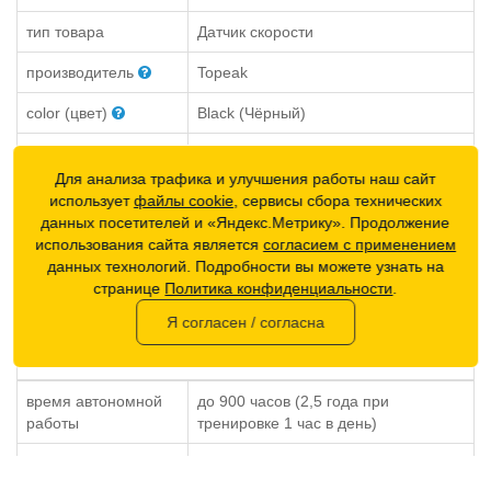
тип товара
Датчик скорости
производитель
Topeak
color (цвет)
Black (Чёрный)
единицы измерения
комплект
Для анализа трафика и улучшения работы наш сайт
weight (вес)
21 г
использует
файлы cookie
, сервисы сбора технических
данных посетителей и «Яндекс.Метрику». Продолжение
brutto (вес в
96 г
использования сайта является
согласием с применением
упаковке)
данных технологий. Подробности вы можете узнать на
странице
Политика конфиденциальности
.
страна
Тайвань
производитель
Я согласен / согласна
ОБЩИЕ ХАРАКТЕРИСТИКИ
время автономной
до 900 часов (2,5 года при
работы
тренировке 1 час в день)
гарантия от
12 месяцев
производителя