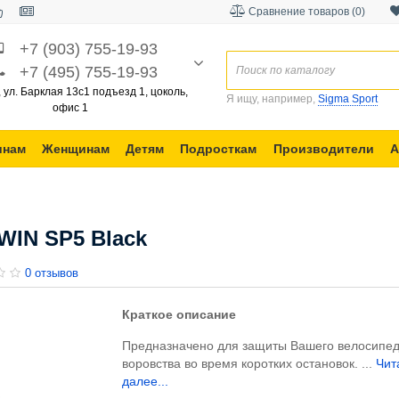
Сравнение товаров (0)
+7 (903) 755-19-93
+7 (495) 755-19-93
, ул. Барклая 13с1 подъезд 1, цоколь,
Я ищу, например,
Sigma Sport
офис 1
инам
Женщинам
Детям
Подросткам
Производители
А
WIN SP5 Black
0 отзывов
Краткое описание
Предназначено для защиты Вашего велосипед
воровства во время коротких остановок. ...
Чит
далее...