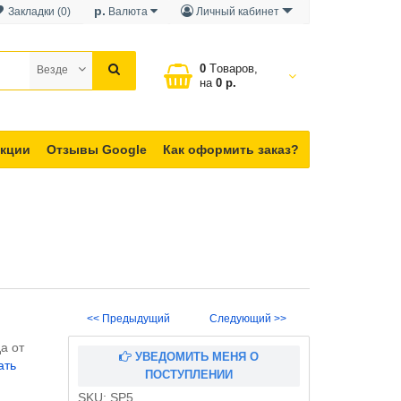
р.
Закладки (0)
Валюта
Личный кабинет
0
Tоваров,
Везде
на
0 р.
кции
Отзывы Google
Как оформить заказ?
<< Предыдущий
Следующий >>
а от
УВЕДОМИТЬ МЕНЯ О
ать
ПОСТУПЛЕНИИ
SKU:
SP5