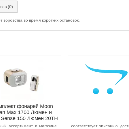
вов (0)
 воровства во время коротких остановок.
мплект фонарей Moon
tan Max 1700 Люмен и
x Sense 150 Люмен 20TH
Anniversary Edition
ный ассортимент в магазине.
соответствует описанию. дост