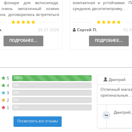
а фонари для велосипеда.
компактная и устойчивая. П
 очень эмпатичный хозяин
среднюю десятилитровку...
ина, договорились встретиться
и, чтобы передать ..
а
16.07.2026
Сергей П.
01.0
ПОДРОБНЕЕ...
ПОДРОБНЕЕ...
5
100%
Дмитрий
4
0%
Отличный магаз
3
0%
оригинальные...
2
0%
1
0%
Дмитрий,
Посмотреть все отзывы