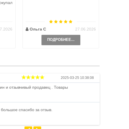
окупал
аналоги 
претензий
на выбор
возможно 
7.2026
Ольга С
27.06.2026
Наталь
ПОДРОБНЕЕ...
Андрей
2025-03-25 10:38:08
ин и отзывчивый продавец . Товары
Петр , отличн
стоимости . В
быстро ...
 большое спасибо за отзыв.
Андрей