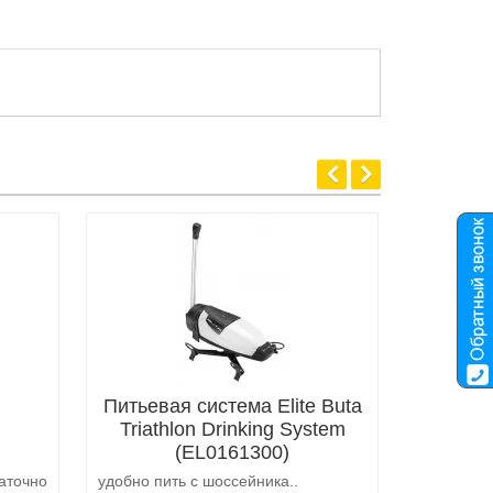
Питьевая система Elite Buta
Triathlon Drinking System
(EL0161300)
аточно
удобно пить с шоссейника..
Не выкуп