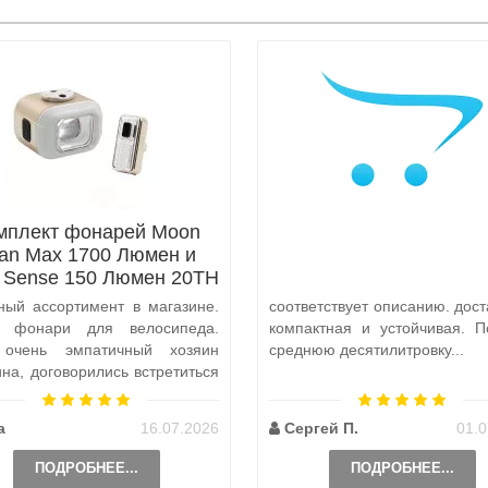
мплект фонарей Moon
tan Max 1700 Люмен и
x Sense 150 Люмен 20TH
Anniversary Edition
ный ассортимент в магазине.
соответствует описанию. дост
а фонари для велосипеда.
компактная и устойчивая. П
 очень эмпатичный хозяин
среднюю десятилитровку...
ина, договорились встретиться
и, чтобы передать ..
а
16.07.2026
Сергей П.
01.0
ПОДРОБНЕЕ...
ПОДРОБНЕЕ...