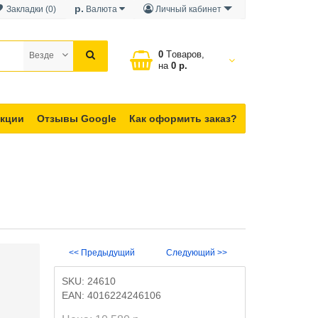
р.
Закладки (0)
Валюта
Личный кабинет
0
Tоваров,
Везде
на
0 р.
кции
Отзывы Google
Как оформить заказ?
<< Предыдущий
Следующий >>
SKU:
24610
EAN:
4016224246106