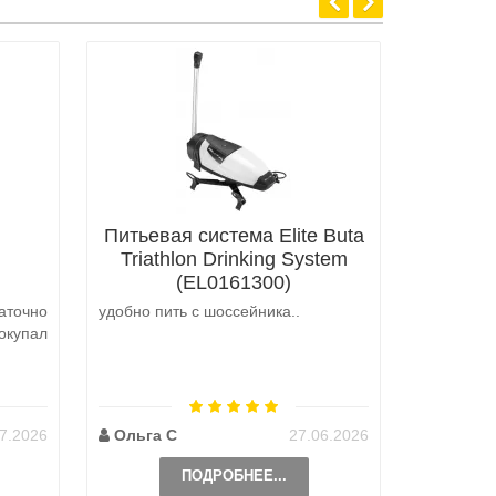
Питьевая система Elite Buta
Triathlon Drinking System
(EL0161300)
аточно
удобно пить с шоссейника..
Не выкуп
окупал
аналоги 
претензий
на выбор
возможно 
7.2026
Ольга С
27.06.2026
Наталь
ПОДРОБНЕЕ...