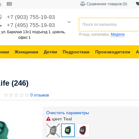
Сравнение товаров (0)
+7 (903) 755-19-93
+7 (495) 755-19-93
, ул. Барклая 13с1 подъезд 1, цоколь,
Я ищу, например,
Magene
офис 1
инам
Женщинам
Детям
Подросткам
Производители
А
fe (246)
0 отзывов
Очистить параметры
цвет
Teal