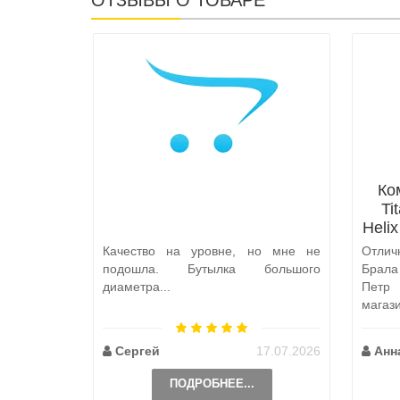
Ко
Ti
Heli
Качество на уровне, но мне не
Отлич
подошла. Бутылка большого
Брал
диаметра...
Петр
магаз
по пут
Сергей
17.07.2026
Анн
ПОДРОБНЕЕ...